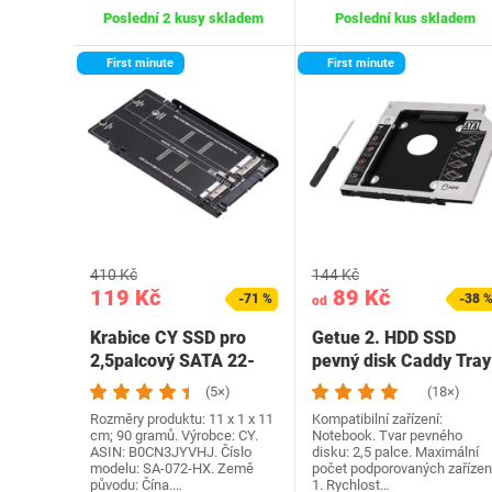
Poslední 2 kusy skladem
Poslední kus skladem
First minute
First minute
410 Kč
144 Kč
119 Kč
89 Kč
-71 %
-38 
od
Krabice CY SSD pro
Getue 2. HDD SSD
2,5palcový SATA 22-
pevný disk Caddy Tray
pinový disk pro Mac…
Náhradní pro
(5×)
(18×)
MacBook…
Rozměry produktu: 11 x 1 x 11
Kompatibilní zařízení:
cm; 90 gramů. Výrobce: CY.
Notebook. Tvar pevného
ASIN: B0CN3JYVHJ. Číslo
disku: 2,5 palce. Maximální
modelu: SA-072-HX. Země
počet podporovaných zařízení
původu: Čína.…
1. Rychlost…