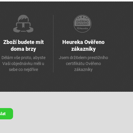
Zboží budete mít
Heureka Ověřeno
doma brzy
zákazníky
Dělám vše proto, abyste
Jsem držitelem prestižního
Vaši objednávku měli u
certifikátu Ověřeno
sebe co nejdříve
zákazníky
lat