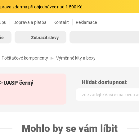
prava zdarma při objednávce nad 1 500 Kč
upu
Doprava a platba
Kontakt
Reklamace
ie
Zobrazit slevy
Počítačové komponenty
Výměnné kity a boxy
EC-UASP černý
Mohlo by se vám líbit