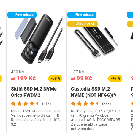
First minute
First minute
Vše za 99 Kč
480 Kč
187 Kč
1
199 Kč
99 Kč
%
-59 %
-47 %
od
od
5
Skříň SSD M.2 NVMe
Custodia SSD M.2
Orico PWDM2
NVME (NOT NFGG)ï¼
Disco Rigido
(51×)
(38×)
Enclosure…
Model: ‎PWDM2 Značka: Orico
Rozměry balení: 15 x 7,5 x 1,9
R
Velikost pevného disku: ‎4 TB
cm; 70 gramů Výrobce:
2
Rozhraní pevného disku‎: USB
Abauoat. ASIN: B0CCD5P4R5.
P
3.2
Zaručené aktualizace
B
softwaru do:…
Č