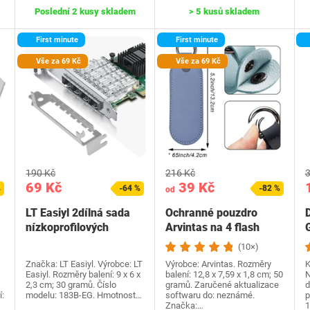
Poslední 2 kusy skladem
> 5 kusů skladem
First minute
First minute
Vše za 69 Kč
Vše za 69 Kč
190 Kč
216 Kč
3
69 Kč
39 Kč
%
-64 %
-82 %
od
LT Easiyl 2dílná sada
Ochranné pouzdro
nízkoprofilových
Arvintas na 4 flash
držáků síťových…
disky, kožené úložné…
I
(10×)
Značka: LT Easiyl. Výrobce: LT
Výrobce: Arvintas. Rozměry
K
Easiyl. Rozměry balení: 9 x 6 x
balení: 12,8 x 7,59 x 1,8 cm; 50
N
2,3 cm; 30 gramů. Číslo
gramů. Zaručené aktualizace
d
:
modelu: 183B-EG. Hmotnost…
softwaru do: neznámé.
p
Značka:…
1