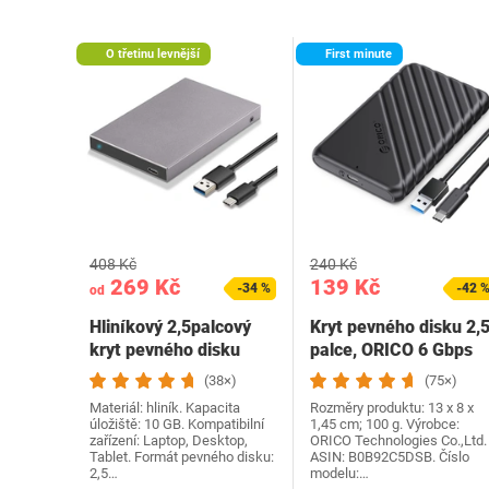
O třetinu levnější
First minute
408 Kč
240 Kč
269 Kč
139 Kč
-34 %
-42 
od
Hliníkový 2,5palcový
Kryt pevného disku 2,
kryt pevného disku
palce, ORICO 6 Gbps
SSK USB C 3.1/3.2…
USB C 3.1 Gen 1…
(38×)
(75×)
Materiál: hliník. Kapacita
Rozměry produktu: 13 x 8 x
úložiště: 10 GB. Kompatibilní
1,45 cm; 100 g. Výrobce:
zařízení: Laptop, Desktop,
ORICO Technologies Co.,Ltd.
Tablet. Formát pevného disku:
ASIN: B0B92C5DSB. Číslo
2,5…
modelu:…