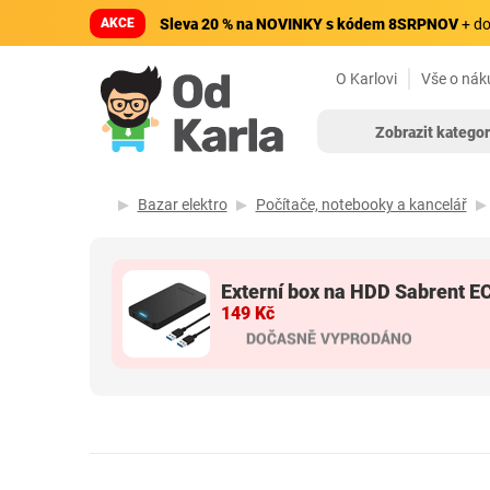
AKCE
Sleva 20 % na NOVINKY s kódem 8SRPNOV
+ do
O Karlovi
Vše o nák
Zobrazit kategor
Bazar elektro
Počítače, notebooky a kancelář
Externí box na HDD Sabrent 
149 Kč