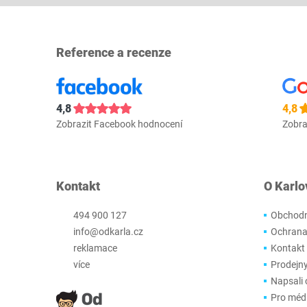
Reference a recenze
4,8
4,8
Zobrazit Facebook hodnocení
Zobra
Kontakt
O Karlo
494 900 127
Obchodn
info@odkarla.cz
Ochrana
reklamace
Kontakt
více
Prodejn
Napsali 
Pro méd