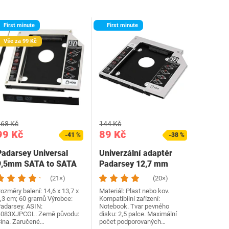
First minute
First minute
Vše za 99 Kč
68 Kč
144 Kč
99 Kč
89 Kč
-41 %
-38 %
Padarsey Universal
Univerzální adaptér
9,5mm SATA to SATA
Padarsey 12,7 mm
2nd SSD HDD Adapter…
SATA na SATA 2. SSD…
(21×)
(20×)
ozměry balení: 14,6 x 13,7 x
Materiál: Plast nebo kov.
,3 cm; 60 gramů Výrobce:
Kompatibilní zařízení:
adarsey. ASIN:
Notebook. Tvar pevného
083XJPCGL. Země původu:
disku: 2,5 palce. Maximální
ína. Zaručené…
počet podporovaných…