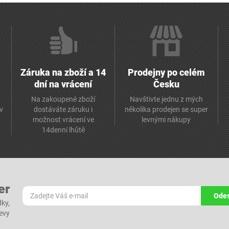
Záruka na zboží a 14
Prodejny po celém
dní na vrácení
Česku
Na zakoupené zboží
Navštivte jednu z mých
av
dostáváte záruku i
několika prodejen se super
možnost vrácení ve
levnými nákupy
14denní lhůtě
er
Odes
dky,
levy