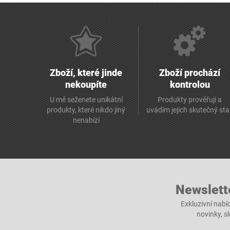
Zboží, které jinde
Zboží prochází
nekoupíte
kontrolou
U mě seženete unikátní
Produkty prověřuji a
produkty, které nikdo jiný
uvádím jejich skutečný st
nenabízí
Newslett
Exkluzivní nabí
novinky, s