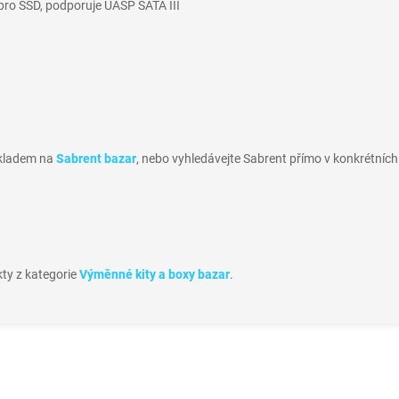
pro SSD, podporuje UASP SATA III
skladem na
Sabrent bazar
, nebo vyhledávejte Sabrent přímo v konkrétních
kty z kategorie
Výměnné kity a boxy bazar
.