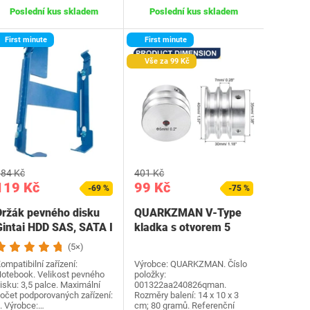
Poslední kus skladem
Poslední kus skladem
First minute
First minute
Vše za 99 Kč
84 Kč
401 Kč
119 Kč
99 Kč
-69 %
-75 %
Držák pevného disku
QUARKZMAN V-Type
Gintai HDD SAS, SATA I
kladka s otvorem 5
I III, 3,5…
mm, vnějším
(5×)
průměrem 40…
ompatibilní zařízení:
Výrobce: QUARKZMAN. Číslo
otebook. Velikost pevného
položky:
isku: 3,5 palce. Maximální
001322aa240826qman.
očet podporovaných zařízení:
Rozměry balení: 14 x 10 x 3
. Výrobce:…
cm; 80 gramů. Referenční