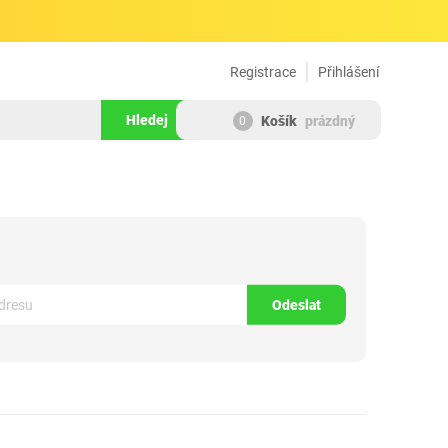
Registrace
Přihlášení
Hledej
Košík
prázdný
0
282699
Odeslat