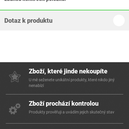
Dotaz k produktu
Zboží, které jinde nekoupíte
U mě seženete unikátní produkty, které nikdo jiný
nenabízí
Zboží prochází kontrolou
Produkty prověřuji a uvádím jejich skutečný stav