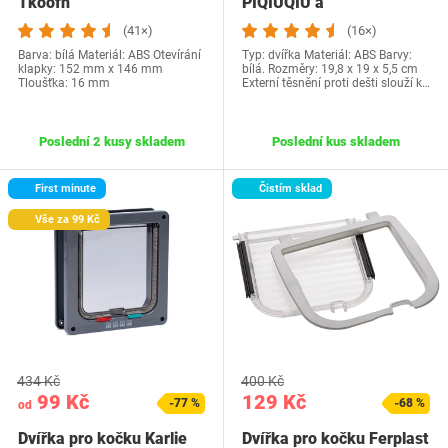
Tkoofn
PIQIUQIU a
(41×)
(16×)
Barva: bílá Materiál: ABS Otevírání
Typ: dvířka Materiál: ABS Barvy:
klapky: 152 mm x 146 mm
bílá. Rozměry: 19,8 x 19 x 5,5 cm
Tloušťka: 16 mm
Externí těsnění proti dešti slouží k…
Poslední 2 kusy skladem
Poslední kus skladem
First minute
Čistím sklad
Vše za 99 Kč
434 Kč
400 Kč
99 Kč
129 Kč
-77 %
-68 %
od
Dvířka pro kočku Karlie
Dvířka pro kočku Ferplast