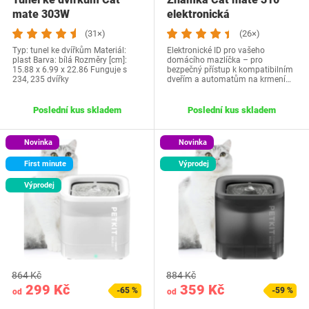
mate 303W
elektronická
(31×)
(26×)
Typ: tunel ke dvířkům Materiál:
Elektronické ID pro vašeho
plast Barva: bílá Rozměry [cm]:
domácího mazlíčka – pro
15.88 x 6.99 x 22.86 Funguje s
bezpečný přístup k kompatibilním
234, 235 dvířky
dveřím a automatům na krmení…
Poslední kus skladem
Poslední kus skladem
Novinka
Novinka
First minute
Výprodej
Výprodej
864 Kč
884 Kč
299 Kč
359 Kč
-65 %
-59 %
od
od