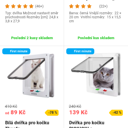
(46×)
(22×)
Typ: dvířka Možnost nastavit směr
Barva: černá Vnější rozměry: 22 ×
průchodnosti Rozměry [cm]: 24,8 x
20 cm Vnitřní rozměry: 15 x 15,5
3,8 x 27,9
cm
Poslední 2 kusy skladem
Poslední kus skladem
First minute
First minute
410 Kč
240 Kč
89 Kč
139 Kč
-78 %
-42 %
od
Bílá dvířka pro kočku
Dvířka pro kočku