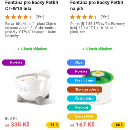
Fontána pro kočky Petkit
Fontána pro kočky Petkit
CT-W1S bílá
na pití
(99+)
(99+)
Barva: bílá Materiál: plast Objem
Objem [l]: 1,85 LED světlo Rozměry
čerpané vody: 1,8 l Číslo modelu
[cm]: 17,1 x 17,1 x 18 Materiál:
položky: CT-W1S Napájení: kabel
plast, kov
Rozměry…
> 5 kusů skladem
> 5 kusů skladem
Novinka
Akce
Novinka
First minute
Skoro za polovic
Čistím sklad
Výprodej
Vše za 99 Kč
868 Kč
494 Kč
335 Kč
167 Kč
-61 %
-66 %
od
od