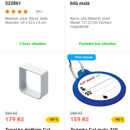
522861
bílá malá
(9×)
Materiál: plast Barva: šedá
Barva: bílá Materiál: plast
Rozměry: ‎20 x 22,5 x 6 cm
Model: 72122100 Zavírání:
magnetické
3 kusy skladem
Poslední kus skladem
First minute
360 Kč
288 Kč
179 Kč
159 Kč
-50 %
-45 %
Tunel ke dvířkům Cat
Známka Cat mate 310