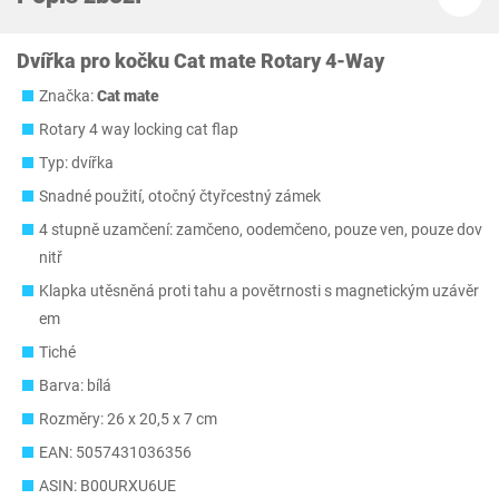
Dvířka pro kočku Cat mate Rotary 4-Way
Značka:
Cat mate
Rotary 4 way locking cat flap
Typ: dvířka
Snadné použití, otočný čtyřcestný zámek
4 stupně uzamčení: zamčeno, oodemčeno, pouze ven, pouze dov
nitř
Klapka utěsněná proti tahu a povětrnosti s magnetickým uzávěr
em
Tiché
Barva: bílá
Rozměry: 26 x 20,5 x 7 cm
EAN: 5057431036356
ASIN: B00URXU6UE