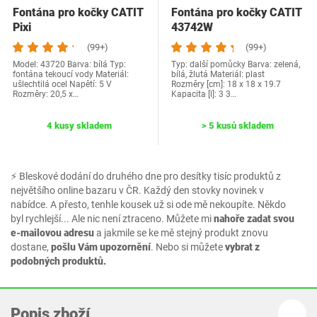
Fontána pro kočky CATIT
Fontána pro kočky CATIT
Pixi
43742W
(99+)
(99+)
Model: ‎43720 Barva: bílá Typ:
Typ: další pomůcky Barva: zelená,
fontána tekoucí vody Materiál:
bílá, žlutá Materiál: plast
ušlechtilá ocel Napětí: 5 V
Rozměry [cm]: 18 x 18 x 19.7
Rozměry: ‎20,5 x…
Kapacita [l]: 3 3…
4 kusy skladem
> 5 kusů skladem
⚡ Bleskové dodání do druhého dne pro desítky tisíc produktů z
největšího online bazaru v ČR. Každý den stovky novinek v
nabídce. A přesto, tenhle kousek už si ode mě nekoupíte. Někdo
byl rychlejší... Ale nic není ztraceno. Můžete mi
nahoře zadat svou
e-mailovou adresu
a jakmile se ke mě stejný produkt znovu
dostane,
pošlu Vám upozornění
. Nebo si můžete
vybrat z
podobných produktů.
Popis zboží