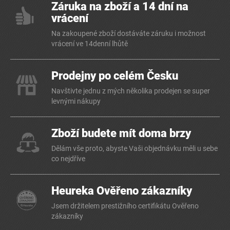
Záruka na zboží a 14 dní na
vrácení
Na zakoupené zboží dostáváte záruku i možnost
vrácení ve 14denní lhůtě
Prodejny po celém Česku
Navštivte jednu z mých několika prodejen se super
levnými nákupy
Zboží budete mít doma brzy
Dělám vše proto, abyste Vaši objednávku měli u sebe
co nejdříve
Heureka Ověřeno zákazníky
Jsem držitelem prestižního certifikátu Ověřeno
zákazníky