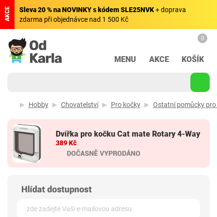
Sleva 20 % na NOVINKY s kódem SLE25NVK
+ doprava
AKCE
zdarma při objednávce nad 1 500 Kč
0
MENU
AKCE
KOŠÍK
Hobby
Chovatelství
Pro kočky
Ostatní pomůcky pro
Dvířka pro kočku Cat mate Rotary 4-Way
389 Kč