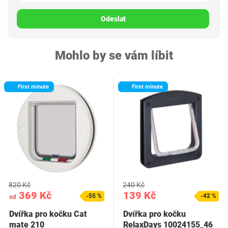
Odeslat
Mohlo by se vám líbit
First minute
First minute
820 Kč
240 Kč
369 Kč
139 Kč
-55 %
-42 %
od
Dvířka pro kočku Cat
Dvířka pro kočku
mate 210
RelaxDays 10024155_46