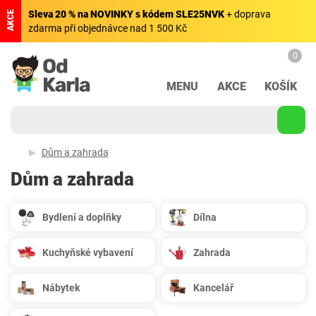
Sleva 20 % na NOVINKY s kódem SLE25NVK
+ doprava
AKCE
zdarma při objednávce nad 1 500 Kč
0
MENU
AKCE
KOŠÍK
Dům a zahrada
Dům a zahrada
Bydlení a doplňky
Dílna
Kuchyňské vybavení
Zahrada
Nábytek
Kancelář