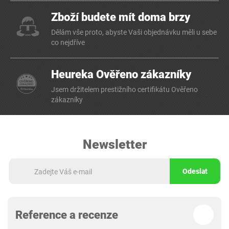
Zboží budete mít doma brzy
Dělám vše proto, abyste Vaši objednávku měli u sebe
co nejdříve
Heureka Ověřeno zákazníky
Jsem držitelem prestižního certifikátu Ověřeno
zákazníky
Newsletter
Odeslat
Reference a recenze