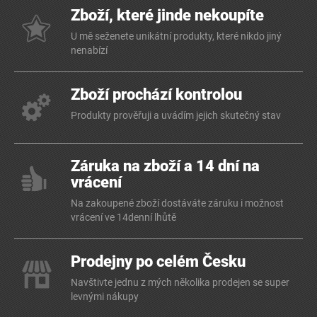
Zboží, které jinde nekoupíte
U mě seženete unikátní produkty, které nikdo jiný
nenabízí
Zboží prochází kontrolou
Produkty prověřuji a uvádím jejich skutečný stav
Záruka na zboží a 14 dní na
vrácení
Na zakoupené zboží dostáváte záruku i možnost
vrácení ve 14denní lhůtě
Prodejny po celém Česku
Navštivte jednu z mých několika prodejen se super
levnými nákupy