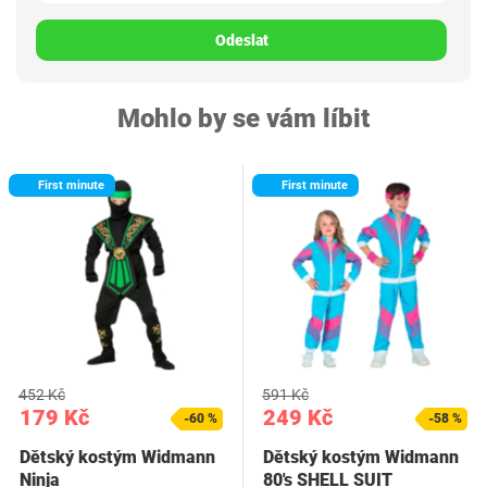
Odeslat
Mohlo by se vám líbit
First minute
First minute
452 Kč
591 Kč
179 Kč
249 Kč
-60 %
-58 %
Dětský kostým Widmann
Dětský kostým Widmann
Ninja
80's SHELL SUIT