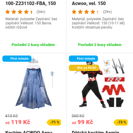
100-Z231102-FBA, 150
Acwoo, vel. 150
(34×)
(29×)
Materiál: polyester Zapínání: bez
Materiál: polyester Zapínání: bez
zapínání Velikost: 150 Barva:
zapínání Velikost: 150 (10-11 let)
odstín růžové
Kostým obsahuje paruku
Poslední 2 kusy skladem
Poslední 2 kusy skladem
First minute
First minute
Vše za 99 Kč
410 Kč
360 Kč
119 Kč
99 Kč
-71 %
-73 %
od
od
Kostým ACWOO Anna
Dětský kostým Aomig