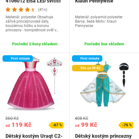
4106012 Elsa LED svítící
Klaun Pennywise
(41×)
Materiál: polyester Obsahuje
Materiál: polyamid polyester
zářivé princeznovské šaty,
Barva: šedá Motiv: Klaun
kouzelnou hůlku a korunu
Pennywise
princezny - kompletnost ověř v…
Poslední 2 kusy skladem
Poslední kus skladem
First minute
First minute
Vše za 99 Kč
360 Kč
408 Kč
119 Kč
99 Kč
-67 %
-76 %
od
od
Dětský kostým Uraqt C2-
Dětský kostým princezny