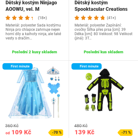
Dětský kostým Ninjago
Dětský kostým
AOOWU, vel. M
Spooktacular Creations
(18×)
(41×)
Materiál: polyester Sada kostýmu
Materiál: polyester Zapínání:
Ninja pro chlapce zahrnuje nejen
cvočky Šířka přes prsa [cm]: 39
horní díly a kalhoty ninja, ale také
Délka [cm]: 80 Velikost: 98 Velikost
vesty s dračím…
(jiná): 3T…
Poslední 2 kusy skladem
Poslední kus skladem
First minute
First minute
360 Kč
480 Kč
109 Kč
139 Kč
-70 %
-71 %
od