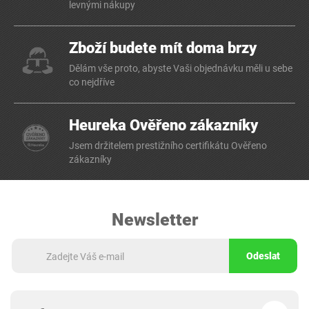
levnými nákupy
Zboží budete mít doma brzy
Dělám vše proto, abyste Vaši objednávku měli u sebe
co nejdříve
Heureka Ověřeno zákazníky
Jsem držitelem prestižního certifikátu Ověřeno
zákazníky
Newsletter
Odeslat