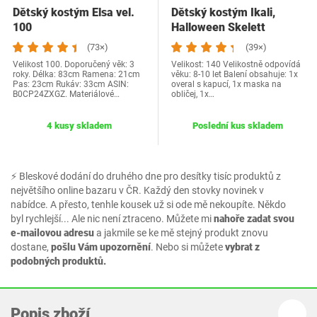
Dětský kostým Elsa vel.
Dětský kostým Ikali,
100
Halloween Skelett
(73×)
(39×)
Velikost 100. Doporučený věk: 3
Velikost: 140 Velikostně odpovídá
roky. Délka: 83cm Ramena: 21cm
věku: 8-10 let Balení obsahuje: 1x
Pas: 23cm Rukáv: 33cm ASIN:
overal s kapucí, 1x maska na
B0CP24ZXGZ. Materiálové…
obličej, 1x…
4 kusy skladem
Poslední kus skladem
⚡ Bleskové dodání do druhého dne pro desítky tisíc produktů z
největšího online bazaru v ČR. Každý den stovky novinek v
nabídce. A přesto, tenhle kousek už si ode mě nekoupíte. Někdo
byl rychlejší... Ale nic není ztraceno. Můžete mi
nahoře zadat svou
e-mailovou adresu
a jakmile se ke mě stejný produkt znovu
dostane,
pošlu Vám upozornění
. Nebo si můžete
vybrat z
podobných produktů.
Popis zboží