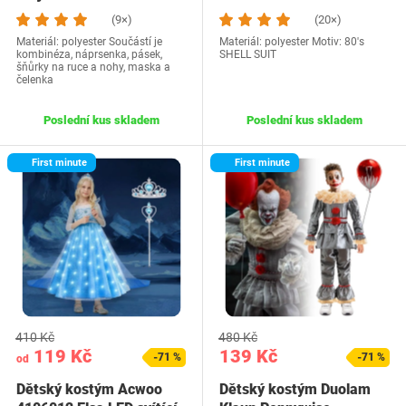
(9×)
(20×)
Materiál: polyester Součástí je
Materiál: polyester Motiv: 80's
kombinéza, náprsenka, pásek,
SHELL SUIT
šňůrky na ruce a nohy, maska a
čelenka
Poslední kus skladem
Poslední kus skladem
First minute
First minute
410 Kč
480 Kč
119 Kč
139 Kč
-71 %
-71 %
od
Dětský kostým Acwoo
Dětský kostým Duolam