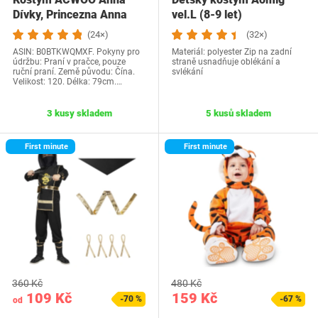
Dívky, Princezna Anna
vel.L (8-9 let)
(24×)
(32×)
ASIN: B0BTKWQMXF. Pokyny pro
Materiál: polyester Zip na zadní
údržbu: Praní v pračce, pouze
straně usnadňuje oblékání a
ruční praní. Země původu: Čína.
svlékání
Velikost: 120. Délka: 79cm.…
3 kusy skladem
5 kusů skladem
First minute
First minute
360 Kč
480 Kč
109 Kč
159 Kč
-70 %
-67 %
od