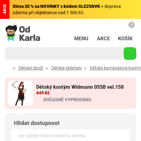
Sleva 20 % na NOVINKY s kódem SLE25NVK
+ doprava
AKCE
zdarma při objednávce nad 1 500 Kč
0
MENU
AKCE
KOŠÍK
Dětské zboží
Dětské oblečení
Dětské karnevalové kostý
Dětský kostým Widmann 055B vel.158
449 Kč