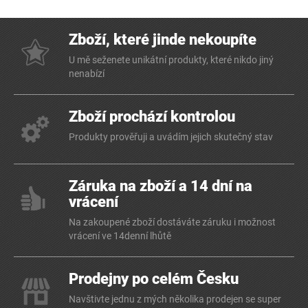
Zboží, které jinde nekoupíte
U mě seženete unikátní produkty, které nikdo jiný
nenabízí
Zboží prochází kontrolou
Produkty prověřuji a uvádím jejich skutečný stav
Záruka na zboží a 14 dní na
vrácení
Na zakoupené zboží dostáváte záruku i možnost
vrácení ve 14denní lhůtě
Prodejny po celém Česku
Navštivte jednu z mých několika prodejen se super