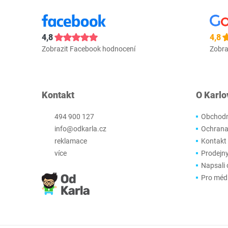
4,8
4,8
Zobrazit Facebook hodnocení
Zobra
Kontakt
O Karlo
494 900 127
Obchodn
info@odkarla.cz
Ochrana
reklamace
Kontakt
více
Prodejn
Napsali 
Pro méd