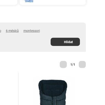
o
6 mésíců
montessori
Hlídat
1/1