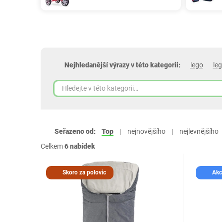
Nejhledanější výrazy v této kategorii:
lego
le
Seřazeno od:
Top
nejnovějšího
nejlevnějšího
Celkem
6 nabídek
Skoro za polovic
Akc