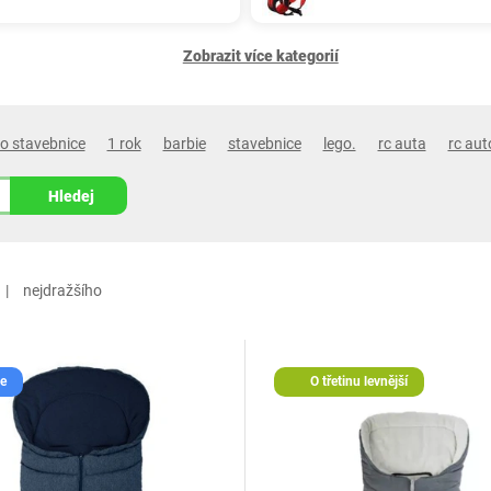
Zobrazit více kategorií
go stavebnice
1 rok
barbie
stavebnice
lego.
rc auta
rc aut
Hledej
nejdražšího
e
O třetinu levnější