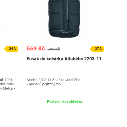
559 Kč
-34 %
769 Kč
-27 %
Fusak do kočárku Altabébe 2203-11
iál: 100%
Model: 2203-11 Značka: Altabébe
kký Polar
Zapinaní: pojízdný zip
y (délka x
Poslední kus skladem