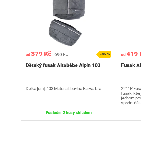
379 Kč
419 
690 Kč
-45 %
od
od
Dětský fusak Altabébe Alpin 103
Fusak Al
Délka [cm]: 103 Materiál: bavlna Barva: bílá
2211P Fusak
fusak, kte
jednom pro
spodní čás
Poslední 2 kusy skladem