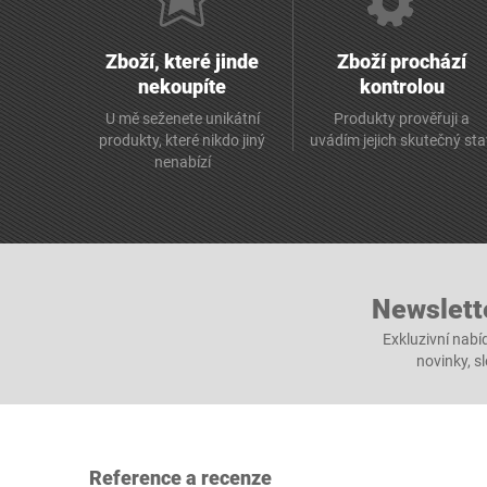
Zboží, které jinde
Zboží prochází
nekoupíte
kontrolou
U mě seženete unikátní
Produkty prověřuji a
produkty, které nikdo jiný
uvádím jejich skutečný st
nenabízí
Newslett
Exkluzivní nabí
novinky, s
Reference a recenze