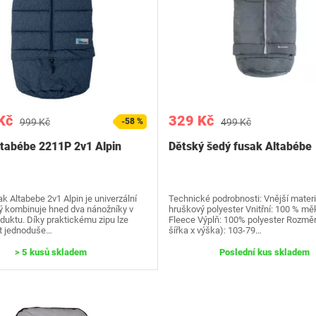
Kč
329 Kč
999 Kč
-58 %
499 Kč
tabébe 2211P 2v1 Alpin
Dětský šedý fusak Altabébe
 Altabebe 2v1 Alpin je univerzální
Technické podrobnosti: Vnější mater
rý kombinuje hned dva nánožníky v
hruškový polyester Vnitřní: 100 % mě
duktu. Díky praktickému zipu lze
Fleece Výplň: 100% polyester Rozměr
t jednoduše…
šířka x výška): 103-79…
> 5 kusů skladem
Poslední kus skladem