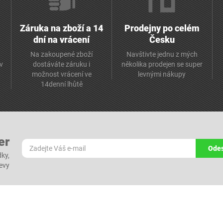
Záruka na zboží a 14
Prodejny po celém
dní na vrácení
Česku
Na zakoupené zboží
Navštivte jednu z mých
av
dostáváte záruku i
několika prodejen se super
možnost vrácení ve
levnými nákupy
14denní lhůtě
er
Odes
dky,
levy