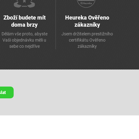
Zboží budete mít
Heureka Ověřeno
doma brzy
zákazníky
Dělám vše proto, abyste
Jsem držitelem prestižního
Vaši objednávku měli u
certifikátu Ověřeno
sebe co nejdříve
zákazníky
lat