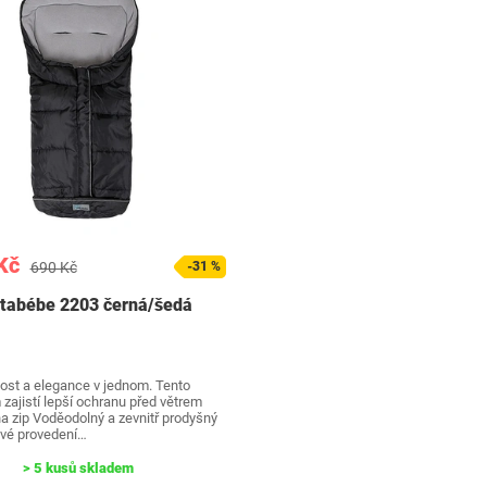
Kč
690 Kč
-31 %
ltabébe 2203 černá/šedá
st a elegance v jednom. Tento
zajistí lepší ochranu před větrem
na zip Voděodolný a zevnitř prodyšný
ové provedení…
> 5 kusů skladem