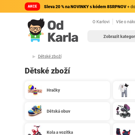
AKCE
Sleva 20 % na NOVINKY s kódem 8SRPNOV
+ do
O Karlovi
Vše o nák
Zobrazit kategor
Dětské zboží
Dětské zboží
Hračky
Dětská obuv
Kola a vozítka