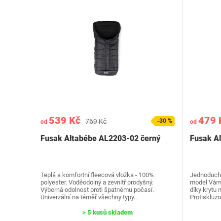
539 Kč
479 
769 Kč
-30 %
od
od
Fusak Altabébe AL2203-02 černý
Fusak A
Teplá a komfortní fleecová vložka - 100%
Jednoducho
polyester. Voděodolný a zevnitř prodyšný.
model Vám 
Výborná odolnost proti špatnému počasí.
díky krytu 
Univerzální na téměř všechny typy…
Protiskluz
> 5 kusů skladem