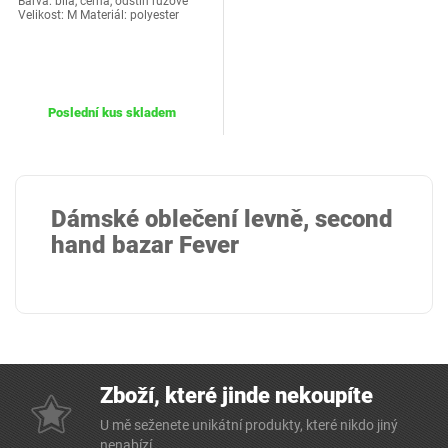
Barva: bílá, černá, odstín růžové
Velikost: M Materiál: polyester
Poslední kus skladem
Dámské oblečení levně, second
hand bazar Fever
Zboží, které jinde nekoupíte
U mě seženete unikátní produkty, které nikdo jiný
nenabízí