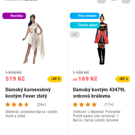
Novinka
First minute
Čistím sklad
+1
1 014 Kč
1 102 Kč
519 Kč
169 Kč
-49 %
-85 %
od
Dámský karnevalový
Dámský kostým 43479L
kostým Fever zlatý
srdcová královna
(26×)
(17×)
Materiál: polyester Barva: odstín
Velikost: L Materiál: Polyester
žluté a zlaté
Počet balení (dle výrobce): 1
Barva: černá, odstín červené