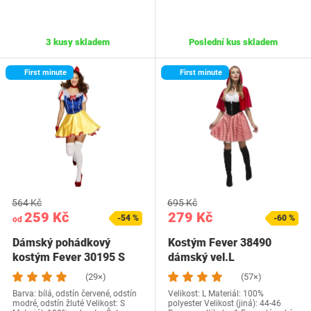
3 kusy skladem
Poslední kus skladem
First minute
First minute
564 Kč
695 Kč
259 Kč
279 Kč
-54 %
-60 %
od
Dámský pohádkový
Kostým Fever 38490
kostým Fever 30195 S
dámský vel.L
(29×)
(57×)
Barva: bílá, odstín červené, odstín
Velikost: L Materiál: 100%
modré, odstín žluté Velikost: S
polyester Velikost (jiná): 44-46