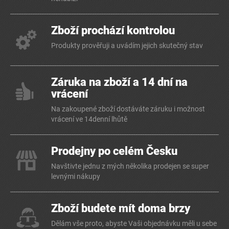
Zboží prochází kontrolou
Produkty prověřuji a uvádím jejich skutečný stav
Záruka na zboží a 14 dní na
vrácení
Na zakoupené zboží dostáváte záruku i možnost
vrácení ve 14denní lhůtě
Prodejny po celém Česku
Navštivte jednu z mých několika prodejen se super
levnými nákupy
Zboží budete mít doma brzy
Dělám vše proto, abyste Vaši objednávku měli u sebe