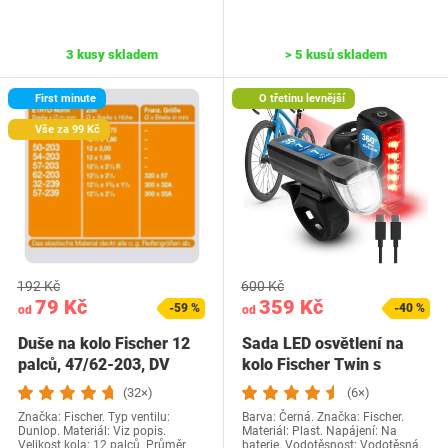
3 kusy skladem
> 5 kusů skladem
First minute
O třetinu levnější
Vše za 99 Kč
192 Kč
600 Kč
79 Kč
359 Kč
-59 %
-40 %
od
od
Duše na kolo Fischer 12
Sada LED osvětlení na
palců, 47/62-203, DV
kolo Fischer Twin s
normální
inovativním 360°…
(32×)
(6×)
Značka: Fischer. Typ ventilu:
Barva: Černá. Značka: Fischer.
Dunlop. Materiál: Viz popis.
Materiál: Plast. Napájení: Na
Velikost kola: 12 palců. Průměr
baterie. Vodotěsnost: Vodotěsná.