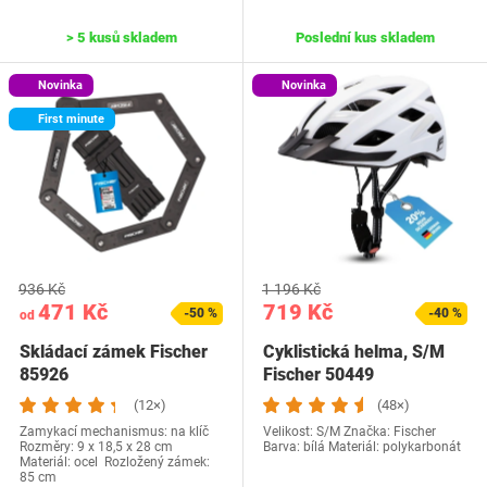
> 5 kusů skladem
Poslední kus skladem
Novinka
Novinka
First minute
936 Kč
1 196 Kč
471 Kč
719 Kč
-50 %
-40 %
od
Skládací zámek Fischer
Cyklistická helma, S/M
85926
Fischer 50449
(12×)
(48×)
Zamykací mechanismus: na klíč
Velikost: S/M Značka: Fischer
Rozměry: 9 x 18,5 x 28 cm
Barva: bílá Materiál: polykarbonát
Materiál: ocel Rozložený zámek:
85 cm