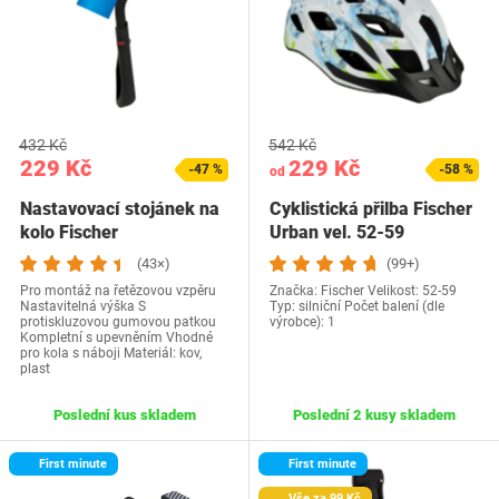
432 Kč
542 Kč
229 Kč
229 Kč
-47 %
-58 %
od
Nastavovací stojánek na
Cyklistická přilba Fischer
kolo Fischer
Urban vel. 52-59
(43×)
(99+)
Pro montáž na řetězovou vzpěru
Značka: Fischer Velikost: 52-59
Nastavitelná výška S
Typ: silniční Počet balení (dle
protiskluzovou gumovou patkou
výrobce): 1
Kompletní s upevněním Vhodné
pro kola s náboji Materiál: kov,
plast
Poslední kus skladem
Poslední 2 kusy skladem
First minute
First minute
Vše za 99 Kč