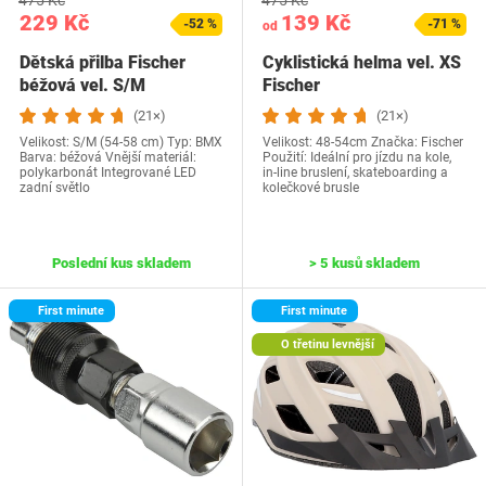
475 Kč
475 Kč
229 Kč
139 Kč
-52 %
-71 %
od
Dětská přilba Fischer
Cyklistická helma vel. XS
béžová vel. S/M
Fischer
(21×)
(21×)
Velikost: S/M (54-58 cm) Typ: BMX
Velikost: 48-54cm Značka: Fischer
Barva: béžová Vnější materiál:
Použití: Ideální pro jízdu na kole,
polykarbonát Integrované LED
in-line bruslení, skateboarding a
zadní světlo
kolečkové brusle
Poslední kus skladem
> 5 kusů skladem
First minute
First minute
O třetinu levnější