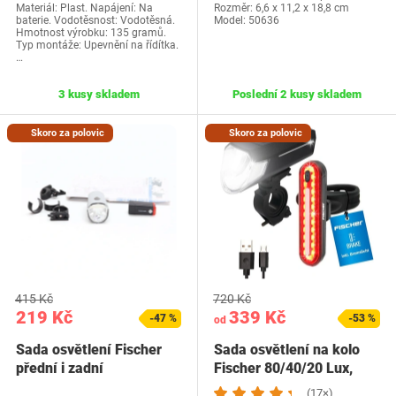
Materiál: Plast. Napájení: Na
Rozměr: ‎6,6 x 11,2 x 18,8 cm
baterie. Vodotěsnost: Vodotěsná.
Model: ‎50636
Hmotnost výrobku: 135 gramů.
Typ montáže: Upevnění na řídítka.
…
3 kusy skladem
Poslední 2 kusy skladem
Skoro za polovic
Skoro za polovic
415 Kč
720 Kč
219 Kč
339 Kč
-47 %
-53 %
od
Sada osvětlení Fischer
Sada osvětlení na kolo
přední i zadní
Fischer 80/40/20 Lux,
sada světel na…
(17×)