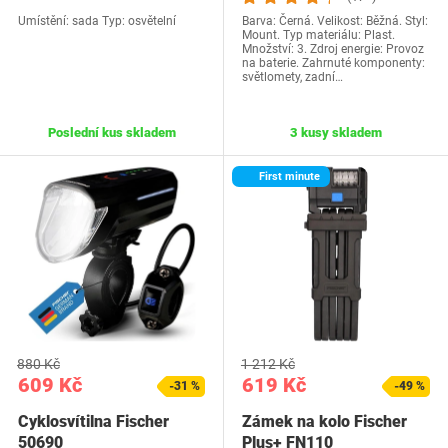
Umístění: sada Typ: osvětelní
Barva: Černá. Velikost: Běžná. Styl:
Mount. Typ materiálu: Plast.
Množství: 3. Zdroj energie: Provoz
na baterie. Zahrnuté komponenty:
světlomety, zadní…
Poslední kus skladem
3 kusy skladem
First minute
880 Kč
1 212 Kč
609 Kč
619 Kč
-31 %
-49 %
Cyklosvítilna Fischer
Zámek na kolo Fischer
50690
Plus+ FN110