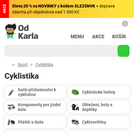
Sleva 20 % na NOVINKY s kódem SLE25NVK
+ doprava
AKCE
zdarma při objednávce nad 1 500 Kč
0
MENU
AKCE
KOŠÍK
Sport
Cyklistika
Cyklistika
Další příslušenství k
Cyklistické helmy
cyklistice
Komponenty pro jízdní
Oblečení, boty a
kola
doplňky
Pláště a duše
Cyklosvítilny