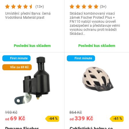
(13×)
(3×)
Umístění: přední Barva: černá
Skládací kombinovaný visací
Vodotěsná Materiál:plast
zámek Fischer Protect Plus +
FN110 nabízí vysokou úroveň
zabezpečení a představuje velmi
vysokou ochranu proti krádeži
Skládací…
Poslední kus skladem
Poslední kus skladem
First minute
First minute
Vše za 69 Kč
193 Kč
864 Kč
69 Kč
339 Kč
-64 %
-61 %
od
od
Dynamo Fischer
Cyklistická helma se