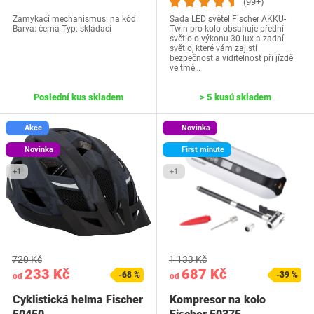
(99+)
Zamykací mechanismus: na kód
Sada LED světel Fischer AKKU-
Barva: černá Typ: skládací
Twin pro kolo obsahuje přední
světlo o výkonu 30 lux a zadní
světlo, které vám zajistí
bezpečnost a viditelnost při jízdě
ve tmě…
Poslední kus skladem
> 5 kusů skladem
Akce
Novinka
Novinka
First minute
+1
+1
720 Kč
1 133 Kč
233 Kč
687 Kč
-68 %
-39 %
od
od
Cyklistická helma Fischer
Kompresor na kolo