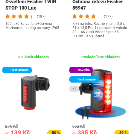
Osvětlení Fischer TWIN
Ochrana řetězu Fischer
STOP 100 Lux
85947
(18×)
(17×)
100 luxů Barva: bílá+červená
Kryt na řetěz Rozměry [cm]: 2,5 x
Mezinárodní rating ochrany: IP65
51 x 18,5 Pro 1x převodník vpředu
38 – 46 zubů Vhodné pro 66 –
71 cm Barva: černá
> 5 kusů skladem
Poslední kus skladem
First minute
Novinka
First minute
+1
276 Kč
552 Kč
139 Kč
335 Kč
-50 %
-39 %
od
od