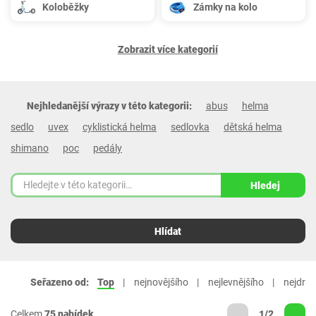
Koloběžky
Zámky na kolo
Zobrazit více kategorií
Nejhledanější výrazy v této kategorii:
abus
helma
sedlo
uvex
cyklistická helma
sedlovka
dětská helma
shimano
poc
pedály
Hledej
Hlídat
Seřazeno od:
Top
nejnovějšího
nejlevnějšího
nejdraž
Celkem
75 nabídek
1/2