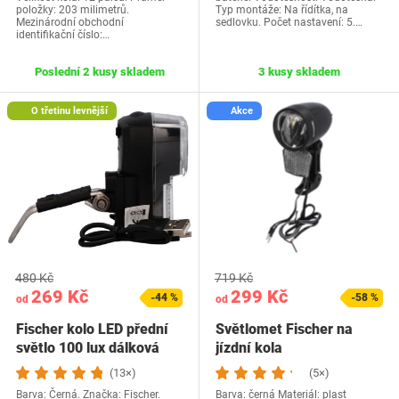
položky: 203 milimetrů.
Typ montáže: Na řídítka, na
Mezinárodní obchodní
sedlovku. Počet nastavení: 5.…
identifikační číslo:…
Poslední 2 kusy skladem
3 kusy skladem
O třetinu levnější
Akce
480 Kč
719 Kč
269 Kč
299 Kč
-44 %
-58 %
od
od
Fischer kolo LED přední
Světlomet Fischer na
světlo 100 lux dálková
jízdní kola
světla…
(13×)
(5×)
Barva: Černá. Značka: Fischer.
Barva: černá Materiál: plast