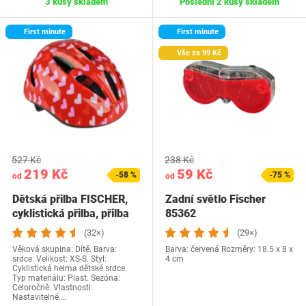
3 kusy skladem
Poslední 2 kusy skladem
First minute
First minute
Vše za 99 Kč
527 Kč
238 Kč
219 Kč
59 Kč
-58 %
-75 %
od
od
Dětská přilba FISCHER,
Zadní světlo Fischer
cyklistická přilba, přilba
85362
pro…
(32×)
(29×)
Věková skupina: Dítě. Barva:
Barva: červená Rozměry: 18.5 x 8 x
srdce. Velikost: XS-S. Styl:
4 cm
Cyklistická helma dětské srdce.
Typ materiálu: Plast. Sezóna:
Celoročně. Vlastnosti:
Nastavitelné.…