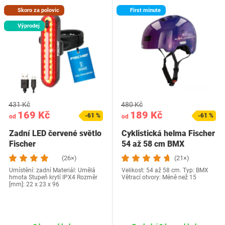
Skoro za polovic
First minute
Výprodej
431 Kč
480 Kč
169 Kč
189 Kč
-61 %
-61 %
od
od
Zadní LED červené světlo
Cyklistická helma Fischer
Fischer
54 až 58 cm BMX
(26×)
(21×)
Umístění: zadní Materiál: Umělá
Velikost: 54 až 58 cm. Typ: BMX
hmota Stupeň krytí IPX4 Rozměr
Větrací otvory: Méně než 15
[mm]: 22 x 23 x 96