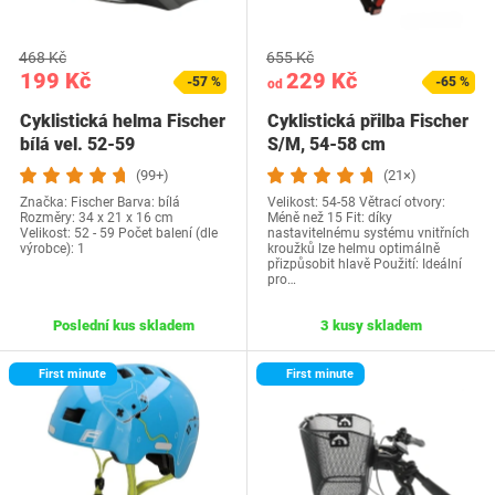
468 Kč
655 Kč
199 Kč
229 Kč
-57 %
-65 %
od
Cyklistická helma Fischer
Cyklistická přilba Fischer
bílá vel. 52-59
S/M, 54-58 cm
(99+)
(21×)
Značka: Fischer Barva: bílá
Velikost: 54-58 Větrací otvory:
Rozměry: 34 x 21 x 16 cm
Méně než 15 Fit: díky
Velikost: 52 - 59 Počet balení (dle
nastavitelnému systému vnitřních
výrobce): 1
kroužků lze helmu optimálně
přizpůsobit hlavě Použití: Ideální
pro…
Poslední kus skladem
3 kusy skladem
First minute
First minute