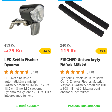
453 Kč
240 Kč
79 Kč
119 Kč
-83 %
-50 %
od
LED Světlo Fischer
FISCHER Unisex kryty
Dynamo
řídítek Měkké
multifunkční kryty…
(32×)
(33×)
LED světlo na kolo s
Typ servisu vozidla: Skútr. Barva:
automatickým stmíváním
Černá. Značka: Fischer. Materiál:
Rozměry produktu D×Š×V: 7 x 8 x
Viz popis. Rozměry produktu: 10D
18.5 cm Silné: LED světlomet
x 10Š milimetrů. Mezinárodní
Dynomo má výkonné 70 Lux LED s
obchodní identifikační…
integrovanou funkcí…
5 kusů skladem
Poslední kus skladem