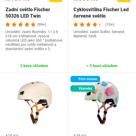
Zadní světlo Fischer
Cyklosvítilna Fischer Led
50326 LED Twin
červené světlo
(99+)
(10×)
Umístění: zadní Rozměry: 11 x 6
Umístění: zadní Světlo: červené
x18 cm Viditelnost: vysoce
Materiál: hlník
výkonná LED jako 360 ° podlahové
osvětlení pro vyšší viditelnost a
standardní zadní světlo s 5…
3 kusy skladem
> 5 kusů skladem
First minute
Výprodej