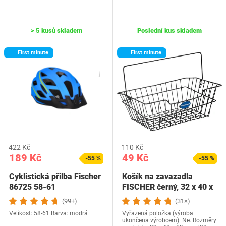
> 5 kusů skladem
Poslední kus skladem
First minute
First minute
422 Kč
110 Kč
189 Kč
49 Kč
-55 %
-55 %
Cyklistická přilba Fischer
Košík na zavazadla
86725 58-61
FISCHER černý, 32 x 40 x
19 cm
(99+)
(31×)
Velikost: 58-61 Barva: modrá
Vyřazená položka (výroba
ukončena výrobcem): Ne. Rozměry