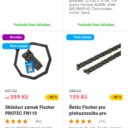
produktu: 32 x 40 x 19 cm; 700
gramů Výrobce: NIGRIN. ASIN:
B001BAYDUQ. Číslo modelu:
61036. Země…
Poslední kus skladem
Poslední kus skladem
Novinka
First minute
First minute
697 Kč
288 Kč
399 Kč
159 Kč
-43 %
-45 %
od
Skládací zámek Fischer
Řetěz Fischer pro
PROTEC FN110
přehazovačku pro
dospělé 6-8 rychlostí…
(9×)
(7×)