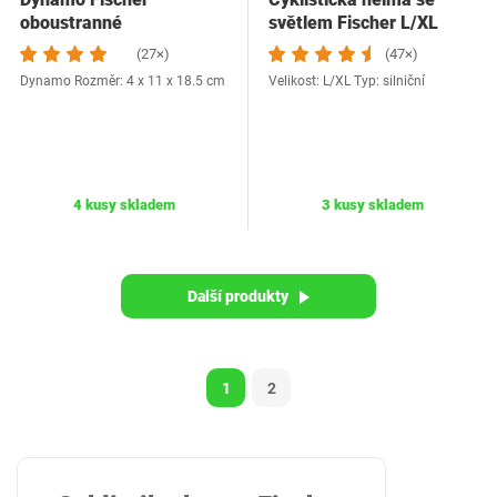
oboustranné
světlem Fischer L/XL
(27×)
(47×)
Dynamo Rozměr: 4 x 11 x 18.5 cm
Velikost: L/XL Typ: silniční
4 kusy skladem
3 kusy skladem
Další produkty
1
2