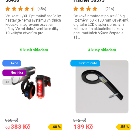
50450
Fischer 50375
(48×)
(21×)
Velikost: L/XL Optimálně sedí díky
Celková hmotnost pouze 336 g
nastavitelnému systému vnitřních
Rozměry: 50 x 180 mm Osvětlený,
kroužků Integrované osvětlení
digitální LCD displej s přesným
přilby Velmi dobrá ventilace díky
zobrazením aktuálního tlaku v
19 velkým otvorům pro…
pneumatikách Výkon čerpadla
až…
5 kusů skladem
4 kusy skladem
Akce
First minute
Novinka
+3
960 Kč
312 Kč
383 Kč
139 Kč
-60 %
-55 %
od