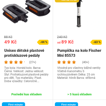
88 Kč
240 Kč
49 Kč
89 Kč
-44 %
-63 %
od
Unisex dětské plastové
Pumpička na kolo Fischer
protiskluzové pedály
Mni 85573
FISCHER, černé,…
(27×)
(40×)
Typ kola: Horské kolo. Barva:
Vhodné pro všechny běžné ventily
Černá. Velikost: Jedna velikost.
Včetně manometru S
Styl: Protiskluzové plastové pedály
rychlouzávěrem Délka: 25 cm
pro děti. Typ materiálu: Plast.
Materiál: hliník Barva: stříbrná
Doba výsadby: Celoročně.…
Poslední kus skladem
> 5 kusů skladem
First minute
First minute