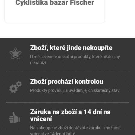
Cyklistika bazar Fischer
Zboží, které jinde nekoupíte
U mě seženete unikátní produkty, které nikdo jiný
nenabízí
Zboží prochází kontrolou
Produkty prověřuji a uvádím jejich skutečný stav
Záruka na zboží a 14 dní na
vrácení
Na zakoupené zboží dostáváte záruku i možnost
vrácení ve 14denní lhůtě