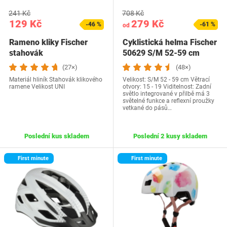
241 Kč
708 Kč
129 Kč
279 Kč
-46 %
-61 %
od
Rameno kliky Fischer
Cyklistická helma Fischer
stahovák
50629 S/M 52-59 cm
(27×)
(48×)
Materiál hliník Stahovák klikového
Velikost: S/M 52 - 59 cm Větrací
ramene Velikost UNI
otvory: 15 - 19 Viditelnost: Zadní
světlo integrované v přilbě má 3
světelné funkce a reflexní proužky
vetkané do pásů…
Poslední kus skladem
Poslední 2 kusy skladem
First minute
First minute