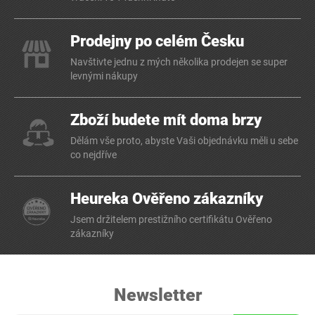
Prodejny po celém Česku
Navštivte jednu z mých několika prodejen se super
levnými nákupy
Zboží budete mít doma brzy
Dělám vše proto, abyste Vaši objednávku měli u sebe
co nejdříve
Heureka Ověřeno zákazníky
Jsem držitelem prestižního certifikátu Ověřeno
zákazníky
Newsletter