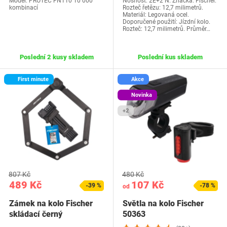
Model: PROTEC FN110 10 000
Nosnost: 2E+2 N. Značka: Fischer.
kombinací
Rozteč řetězu: 12,7 milimetrů.
Materiál: Legovaná ocel.
Doporučené použití: Jízdní kolo.
Rozteč: 12,7 milimetrů. Průměr…
Poslední 2 kusy skladem
Poslední kus skladem
First minute
Akce
Novinka
+2
807 Kč
480 Kč
489 Kč
107 Kč
-39 %
-78 %
od
Zámek na kolo Fischer
Světla na kolo Fischer
skládací černý
50363