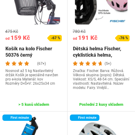
475 Kč
780 Kč
159 Kč
191 Kč
-67 %
-76 %
od
od
Košík na kolo Fischer
Dětská helma Fischer,
50376 černý
cyklistická helma,
mládežnická helma…
(67×)
(5×)
Nosnost až 5 kg Nastavitelný
Značka: Fischer. Barva: Růžová.
držák Košík je speciálně navržen
Věková skupina (popis): Dětská.
pro e-kola Materiál: kov
Velikost: XS/S, 48-54 cm. Speciální
Rozměry D×Š×V: 26x25x34 cm
vlastnosti: Nastavitelná. Název
modelu: Fairy. Vnější…
> 5 kusů skladem
Poslední 2 kusy skladem
First minute
First minute