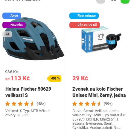
Akce
First minute
Novinka
Vše za 29 Kč
+4
936 Kč
113 Kč
29 Kč
-88 %
od
Helma Fischer 50629
Zvonek na kolo Fischer
velikosti S
Unisex Mini, černý, jedna
velikost
(48×)
(99+)
Velikost: S Typ: MTB Větrací
Barva: Černá. Velikost: Jedna
otvory: 20 - 25
velikost. Styl: Mini. Typ materiálu:
85797:FISCHER. Množství: 1.
Sezóna: Evergreen. Sport:
Cyklistika. Včetně baterií: Ne.…