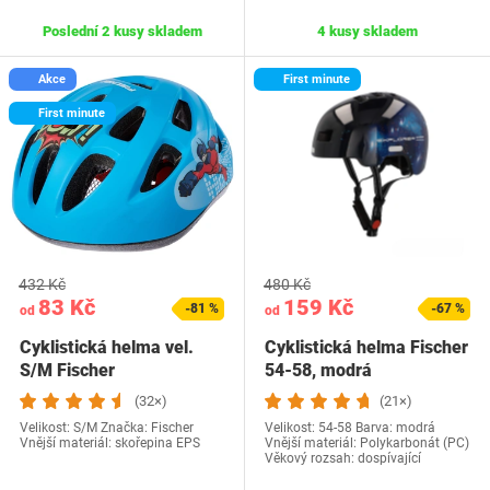
Poslední 2 kusy skladem
4 kusy skladem
Akce
First minute
First minute
432 Kč
480 Kč
83 Kč
159 Kč
-81 %
-67 %
od
od
Cyklistická helma vel.
Cyklistická helma Fischer
S/M Fischer
54-58, modrá
(32×)
(21×)
Velikost: S/M Značka: Fischer
Velikost: 54-58 Barva: modrá
Vnější materiál: skořepina EPS
Vnější materiál: Polykarbonát (PC)
Věkový rozsah: dospívající