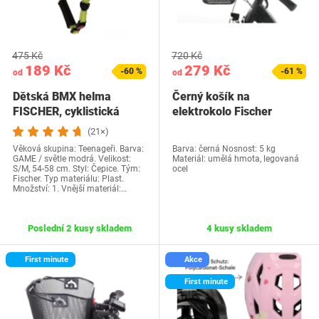
475 Kč
720 Kč
189 Kč
279 Kč
-60 %
-61 %
od
od
Dětská BMX helma
Černý košík na
FISCHER, cyklistická
elektrokolo Fischer
helma, cyklistická…
(21×)
Věková skupina: Teenageři. Barva:
Barva: černá Nosnost: 5 kg
GAME / světle modrá. Velikost:
Materiál: umělá hmota, legovaná
S/M, 54-58 cm. Styl: Čepice. Tým:
ocel
Fischer. Typ materiálu: Plast.
Množství: 1. Vnější materiál:…
Poslední 2 kusy skladem
4 kusy skladem
First minute
Akce
First minute