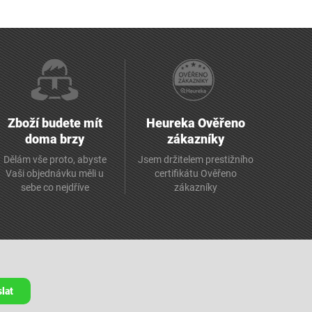
Zboží budete mít
Heureka Ověřeno
doma brzy
zákazníky
Dělám vše proto, abyste
Jsem držitelem prestižního
Vaši objednávku měli u
certifikátu Ověřeno
sebe co nejdříve
zákazníky
lat