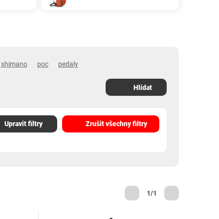
shimano
poc
pedaly
Hlídat
Upravit filtry
Zrušit všechny filtry
1/1