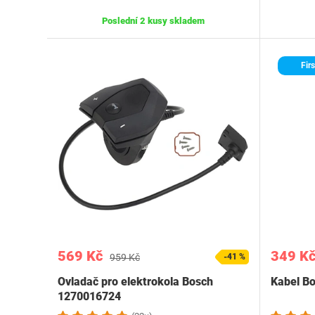
Poslední 2 kusy skladem
Firs
569 Kč
349 K
959 Kč
-41 %
Ovladač pro elektrokola Bosch
Kabel Bo
1270016724