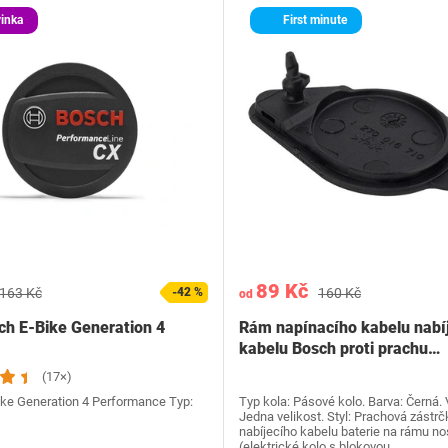
inka
First minute
89 Kč
163 Kč
-42 %
160 Kč
od
ch E-Bike Generation 4
Rám napínacího kabelu nabí
kabelu Bosch proti prachu…
(17×)
ike Generation 4 Performance Typ:
Typ kola: Pásové kolo. Barva: Černá. 
Jedna velikost. Styl: Prachová zástrč
nabíjecího kabelu baterie na rámu no
(elektrické kolo s blokovou…