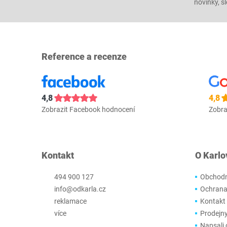
novinky, s
Reference a recenze
4,8
4,8
Zobrazit Facebook hodnocení
Zobra
Kontakt
O Karlo
494 900 127
Obchodn
info@odkarla.cz
Ochrana
reklamace
Kontakt
více
Prodejn
Napsali 