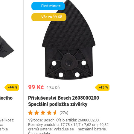
First minute
Vše za 99 Kč
99 Kč
-44 %
174 Kč
-43 %
jecího
Příslušenství Bosch 2608000200
Speciální podložka závěrky
(27×)
Velikost:
Výrobce: Bosch. Číslo artiklu: 2608000200.
ka
Rozměry produktu: 17,78 x 12,7 x 7,62 cm; 40,82
sítka
gramů Baterie: Vyžaduje se 1 neznámá baterie.
Číslo modelu:…