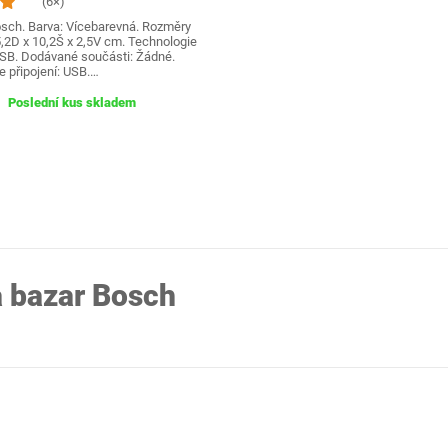
(6×)
sch. Barva: Vícebarevná. Rozměry
5,2D x 10,2Š x 2,5V cm. Technologie
 USB. Dodávané součásti: Žádné.
e připojení: USB.…
Poslední kus skladem
a bazar Bosch