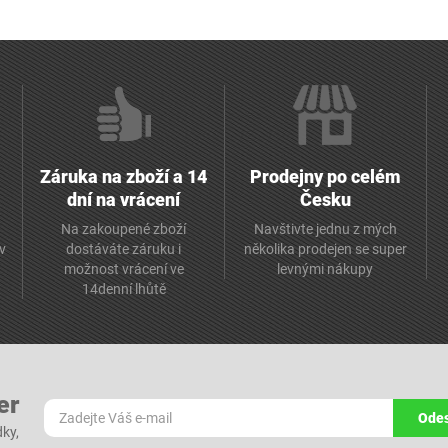
Záruka na zboží a 14
Prodejny po celém
dní na vrácení
Česku
Na zakoupené zboží
Navštivte jednu z mých
av
dostáváte záruku i
několika prodejen se super
možnost vrácení ve
levnými nákupy
14denní lhůtě
er
Odes
dky,