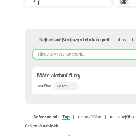
Nejhledanější výrazy v této kategorii:
abus
h
Máte aktivní filtry
Značka:
Bosch
Seřazeno od:
Top
nejnovějšího
nejlevnějšího
Celkem
6 nabídek