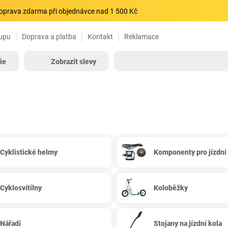
oprava zdarma při objednávce nad 1 500 Kč
upu
Doprava a platba
Kontakt
Reklamace
ie
Zobrazit slevy
Cyklistické helmy
Komponenty pro jízdní
Cyklosvítilny
Koloběžky
Nářadí
Stojany na jízdní kola