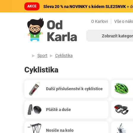
AKCE
Sleva 20 % na NOVINKY s kódem SLE25NVK
+ d
O Karlovi
Vše o nák
Zobrazit kategor
Sport
Cyklistika
Cyklistika
Další příslušenství k cyklistice
Pláště a duše
Nosiče na kolo