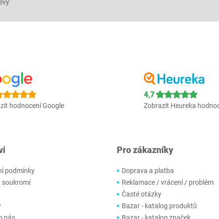
levy
4,7
zit hodnocení Google
Zobrazit Heureka hodno
vi
Pro zákazníky
í podmínky
Doprava a platba
 soukromí
Reklamace / vrácení / problém
Časté otázky
y
Bazar - katalog produktů
o nás
Bazar - katalog značek