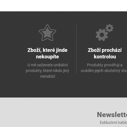
Zboží, které jinde
Zboží prochází
nekoupíte
kontrolou
U mě seženete unikátní
Produkty prověřuji a
produkty, které nikdo jiný
uvádím jejich skutečný st
nenabízí
Newslett
Exkluzivní nabí