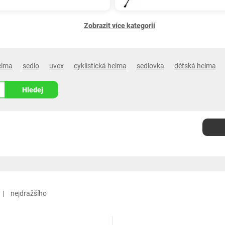
Zobrazit více kategorií
elma
sedlo
uvex
cyklistická helma
sedlovka
dětská helma
Hledej
nejdražšího