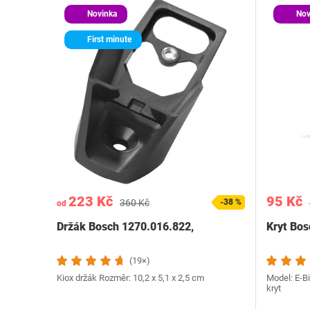
Novinka
Nov
First minute
223 Kč
95 Kč
360 Kč
-38 %
od
Držák Bosch 1270.016.822,
Kryt Bos
(19×)
Kiox držák Rozměr: 10,2 x 5,1 x 2,5 cm
Model: E-B
kryt