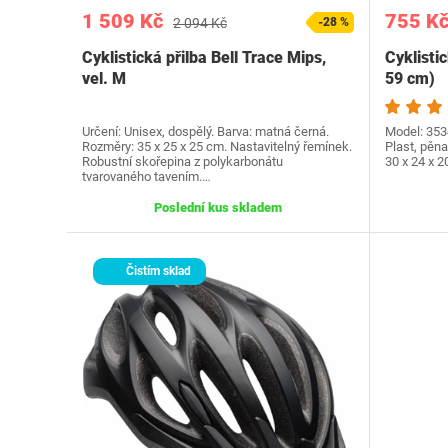
1 509 Kč
755 K
2 094 Kč
-28 %
Cyklistická přilba Bell Trace Mips,
Cyklisti
vel. M
59 cm)
Určení: Unisex, dospělý. Barva: matná černá.
Model: 3534
Rozměry: 35 x 25 x 25 cm. Nastavitelný řemínek.
Plast, pěna
Robustní skořepina z polykarbonátu
30 x 24 x 
tvarovaného tavením.…
Poslední kus skladem
Čistím sklad