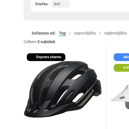
Značka:
Bell
Seřazeno od:
Top
nejnovějšího
nejlevnějšího
Celkem
5 nabídek
Doprava zdarma
Akc
O tř