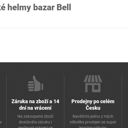
ké helmy bazar Bell
Záruka na zboží a 14
Prodejny po celém
dní na vrácení
Česku
Na zakoupené zboží
Navštivte jednu z mých
av
dostáváte záruku i
několika prodejen se super
možnost vrácení ve
levnými nákupy