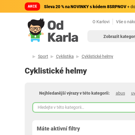
AKCE
Sleva 20 % na NOVINKY s kódem 8SRPNOV
+ do
O Karlovi
Vše o nák
Zobrazit kategor
Sport
Cyklistika
Cyklistické helmy
Cyklistické helmy
Nejhledanější výrazy v této kategorii:
abus
u
Máte aktivní filtry