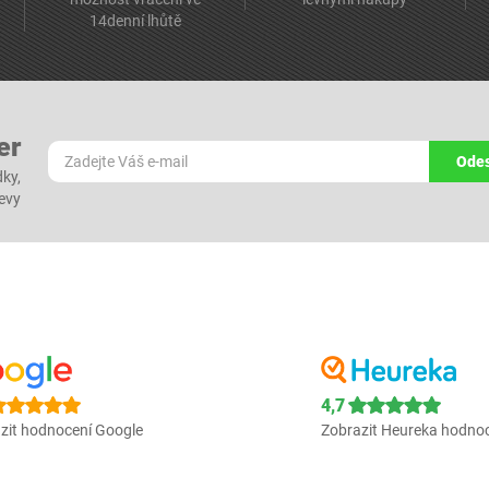
14denní lhůtě
er
Odes
dky,
levy
4,7
zit hodnocení Google
Zobrazit Heureka hodno