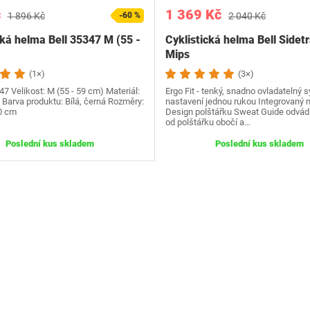
č
1 369 Kč
1 896 Kč
-60 %
2 040 Kč
cká helma Bell 35347 M (55 -
Cyklistická helma Bell Sidetr
Mips
(1×)
(3×)
7 Velikost: M (55 - 59 cm) Materiál:
Ergo Fit - tenký, snadno ovladatelný 
 Barva produktu: Bílá, černá Rozměry:
nastavení jednou rukou Integrovaný 
20 cm
Design polštářku Sweat Guide odvádí
od polštářku obočí a…
Poslední kus skladem
Poslední kus skladem