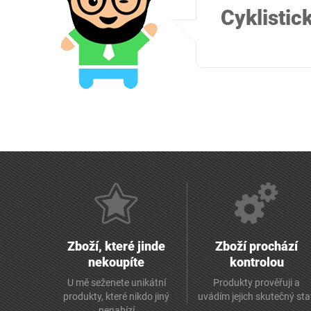
Cyklistic
Zboží, které jinde
Zboží prochází
nekoupíte
kontrolou
U mě seženete unikátní
Produkty prověřuji a
produkty, které nikdo jiný
uvádím jejich skutečný st
nenabízí