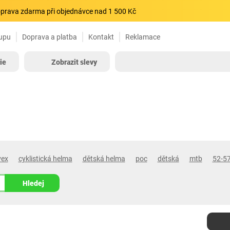
prava zdarma při objednávce nad 1 500 Kč
upu
Doprava a platba
Kontakt
Reklamace
ie
Zobrazit slevy
vex
cyklistická helma
dětská helma
poc
dětská
mtb
52-5
Hledej