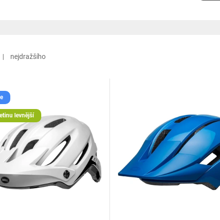
nejdražšího
e
etinu levnější