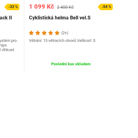
1 099 Kč
-33 %
2 400 Kč
-54 %
ack II
Cyklistická helma Bell vel.S
(2×)
systém pro
Větrání: 15 větracích otvorů Velikost: S
mips
 vlhkost
Poslední kus skladem