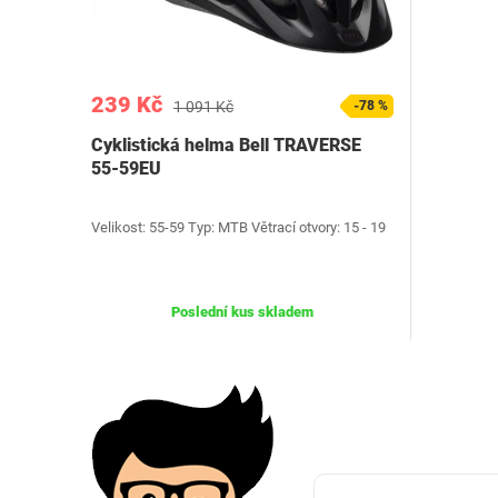
239 Kč
1 091 Kč
-78 %
Cyklistická helma Bell TRAVERSE
55-59EU
Velikost: 55-59 Typ: MTB Větrací otvory: 15 - 19
Poslední kus skladem