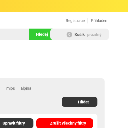
Registrace
Přihlášení
Hledej
Košík
prázdný
0
7
mips
alpina
Hlídat
Upravit filtry
Zrušit všechny filtry