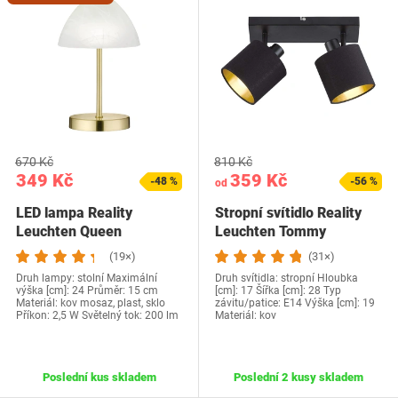
670 Kč
810 Kč
349 Kč
359 Kč
-48 %
-56 %
od
LED lampa Reality
Stropní svítidlo Reality
Leuchten Queen
Leuchten Tommy
(19×)
(31×)
Druh lampy: stolní Maximální
Druh svítidla: stropní Hloubka
výška [cm]: 24 Průměr: 15 cm
[cm]: 17 Šířka [cm]: 28 Typ
Materiál: kov mosaz, plast, sklo
závitu/patice: E14 Výška [cm]: 19
Příkon: 2,5 W Světelný tok: 200 lm
Materiál: kov
Poslední kus skladem
Poslední 2 kusy skladem