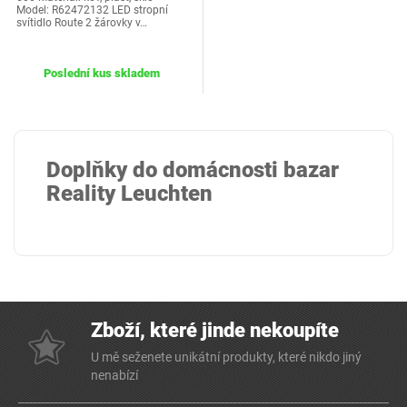
Model: R62472132 LED stropní
svítidlo Route 2 žárovky v…
Poslední kus skladem
Doplňky do domácnosti bazar
Reality Leuchten
Zboží, které jinde nekoupíte
U mě seženete unikátní produkty, které nikdo jiný
nenabízí