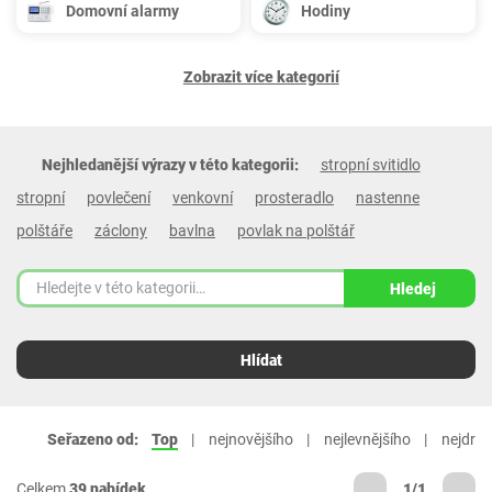
Domovní alarmy
Hodiny
Zobrazit více kategorií
Nejhledanější výrazy v této kategorii:
stropní svitidlo
stropní
povlečení
venkovní
prosteradlo
nastenne
polštáře
záclony
bavlna
povlak na polštář
Hledej
Hlídat
Seřazeno od:
Top
nejnovějšího
nejlevnějšího
nejdraž
Celkem
39 nabídek
1/1