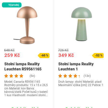
Výprodej
648 Kč
726 Kč
259 Kč
349 Kč
-60 %
-52 %
Stolní lampa Reality
Stolní lampa Reality
Leuchten R59561165
Leuchten 1
(5×)
(13×)
Model: Canaria R59561165
Druh lampy: stolní Materiál: plast
Rozměry produktu: 15 x 15 x 26,5
Maximální výška [cm]: 22 Patice: 1
cm Materiál: kov Barva:
kávová/zlatá Počet kusů v balení:
1 kus Vlastnosti: moderní stolní…