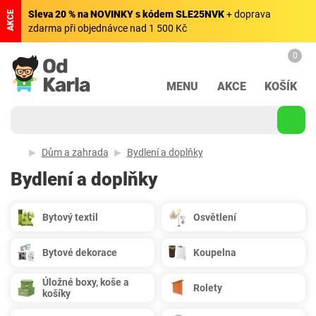
Sleva 20 % na NOVINKY s kódem SLE25NVK
+ doprava
AKCE
zdarma při objednávce nad 1 500 Kč
0
MENU
AKCE
KOŠÍK
Dům a zahrada
Bydlení a doplňky
Bydlení a doplňky
Bytový textil
Osvětlení
Bytové dekorace
Koupelna
Úložné boxy, koše a
Rolety
košíky