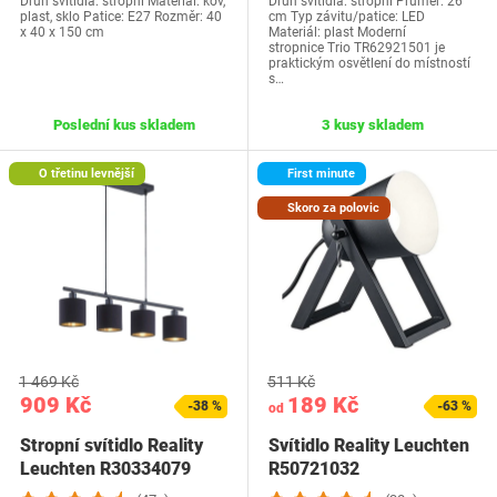
Druh svítidla: stropní Materiál: kov,
Druh svítidla: stropní Průměr: 26
plast, sklo Patice: E27 Rozměr: 40
cm Typ závitu/patice: LED
x 40 x 150 cm
Materiál: plast Moderní
stropnice Trio TR62921501 je
praktickým osvětlení do místností
s…
Poslední kus skladem
3 kusy skladem
O třetinu levnější
First minute
Skoro za polovic
1 469 Kč
511 Kč
909 Kč
189 Kč
-38 %
-63 %
od
Stropní svítidlo Reality
Svítidlo Reality Leuchten
Leuchten R30334079
R50721032