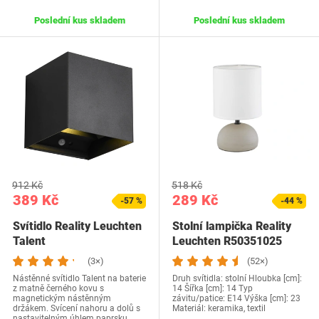
Poslední kus skladem
Poslední kus skladem
912 Kč
518 Kč
389 Kč
289 Kč
-57 %
-44 %
Svítidlo Reality Leuchten
Stolní lampička Reality
Talent
Leuchten R50351025
(3×)
(52×)
Nástěnné svítidlo Talent na baterie
Druh svítidla: stolní Hloubka [cm]:
z matně černého kovu s
14 Šířka [cm]: 14 Typ
magnetickým nástěnným
závitu/patice: E14 Výška [cm]: 23
držákem. Svícení nahoru a dolů s
Materiál: keramika, textil
nastavitelným úhlem paprsku