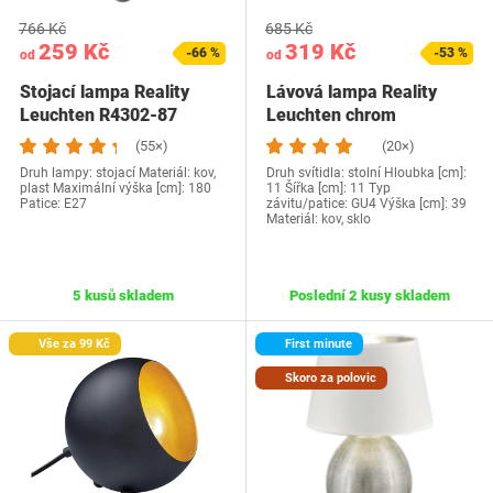
766 Kč
685 Kč
259 Kč
319 Kč
-66 %
-53 %
od
od
Stojací lampa Reality
Lávová lampa Reality
Leuchten R4302-87
Leuchten chrom
(55×)
(20×)
Druh lampy: stojací Materiál: kov,
Druh svítidla: stolní Hloubka [cm]:
plast Maximální výška [cm]: 180
11 Šířka [cm]: 11 Typ
Patice: E27
závitu/patice: GU4 Výška [cm]: 39
Materiál: kov, sklo
5 kusů skladem
Poslední 2 kusy skladem
Vše za 99 Kč
First minute
Skoro za polovic