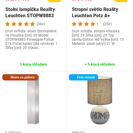
Stolní lampička Reality
Stropní světlo Reality
Leuchten STOPW8883
Leuchten Potz A+
(36×)
(25×)
Druh svítidla: stolní Stmívatelné:
Druh svítidla: stropní Hloubka
ne Hloubka [cm]: 20 Model:
[cm]: 29 Šířka [cm]: 29 Typ
STOPW8883 Pineapple Patice:
závitu/patice: led Výška [cm]: 10
E14 Počet balení (dle výrobce): 1
Materiál: plast (akryl) 21 W
Šířka [cm]: 20 Výkon…
3 kusy skladem
> 5 kusů skladem
Skoro za polovic
First minute