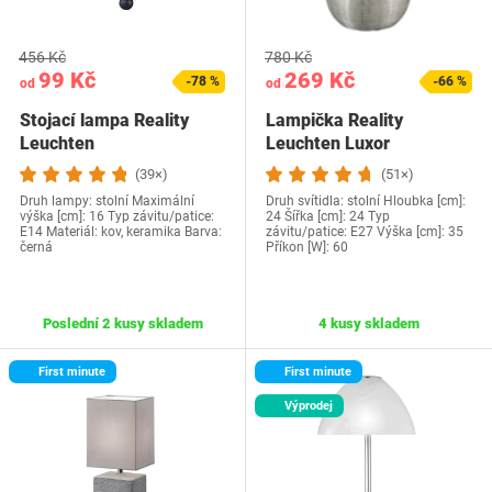
456 Kč
780 Kč
99 Kč
269 Kč
-78 %
-66 %
od
od
Stojací lampa Reality
Lampička Reality
Leuchten
Leuchten Luxor
(39×)
(51×)
Druh lampy: stolní Maximální
Druh svítidla: stolní Hloubka [cm]:
výška [cm]: 16 Typ závitu/patice:
24 Šířka [cm]: 24 Typ
E14 Materiál: kov, keramika Barva:
závitu/patice: E27 Výška [cm]: 35
černá
Příkon [W]: 60
Poslední 2 kusy skladem
4 kusy skladem
First minute
First minute
Výprodej