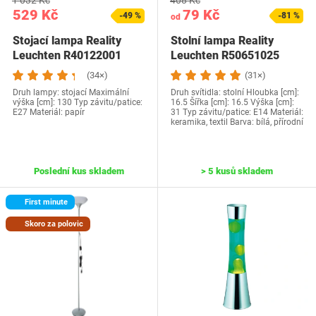
1 032 Kč
408 Kč
529 Kč
79 Kč
-49 %
-81 %
od
Stojací lampa Reality
Stolní lampa Reality
Leuchten R40122001
Leuchten R50651025
ESNA
(34×)
(31×)
Druh lampy: stojací Maximální
Druh svítidla: stolní Hloubka [cm]:
výška [cm]: 130 Typ závitu/patice:
16.5 Šířka [cm]: 16.5 Výška [cm]:
E27 Materiál: papír
31 Typ závitu/patice: E14 Materiál:
keramika, textil Barva: bílá, přírodní
Poslední kus skladem
> 5 kusů skladem
First minute
Skoro za polovic