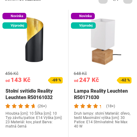
Novinka
Novinka
Výprodej
Výprodej
456 Kč
648 Kč
143 Kč
247 Kč
-69 %
-62 %
od
od
Stolní svítidlo Reality
Lampa Reality Leuchten
Leuchten R50161032
R50171030
Frank
(26×)
(18×)
Hloubka [cm]: 10 Šířka [cm]: 10
Druh lampy: stolní Materiál: dřevo,
Typ závitu/patice: E14 Výška [cm]:
textil Maximální výška [cm]: 30
23 Materiál: kov, plast Barva:
Patice: E14 Stmívatelné: Ne Max
matná černá
40 W