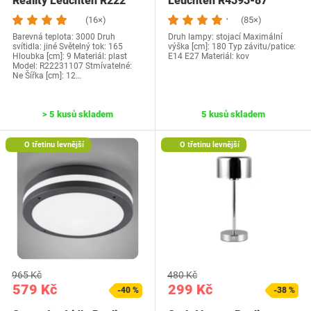
Reality Leuchten R222
Leuchten R4393-87
(16×)
(85×)
Barevná teplota: 3000 Druh
Druh lampy: stojací Maximální
svítidla: jiné Světelný tok: 165
výška [cm]: 180 Typ závitu/patice:
Hloubka [cm]: 9 Materiál: plast
E14 E27 Materiál: kov
Model: R22231107 Stmívatelné:
Ne Šířka [cm]: 12…
> 5 kusů skladem
5 kusů skladem
O třetinu levnější
O třetinu levnější
965 Kč
480 Kč
579 Kč
299 Kč
-40 %
-38 %