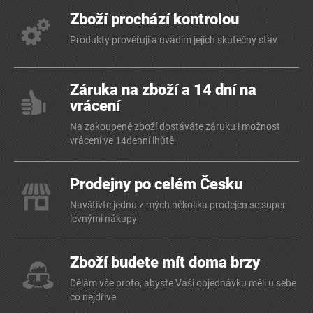
Zboží prochází kontrolou
Produkty prověřuji a uvádím jejich skutečný stav
Záruka na zboží a 14 dní na
vrácení
Na zakoupené zboží dostáváte záruku i možnost
vrácení ve 14denní lhůtě
Prodejny po celém Česku
Navštivte jednu z mých několika prodejen se super
levnými nákupy
Zboží budete mít doma brzy
Dělám vše proto, abyste Vaši objednávku měli u sebe
co nejdříve