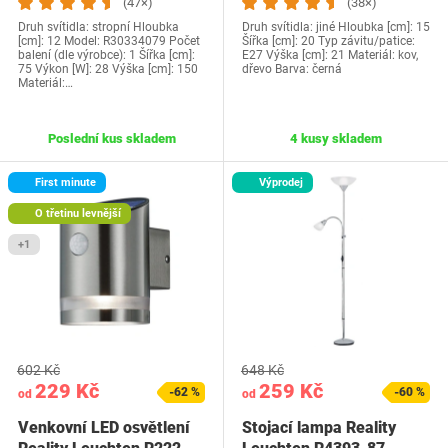
(47×)
(38×)
Druh svítidla: stropní Hloubka
Druh svítidla: jiné Hloubka [cm]: 15
[cm]: 12 Model: R30334079 Počet
Šířka [cm]: 20 Typ závitu/patice:
balení (dle výrobce): 1 Šířka [cm]:
E27 Výška [cm]: 21 Materiál: kov,
75 Výkon [W]: 28 Výška [cm]: 150
dřevo Barva: černá
Materiál:…
Poslední kus skladem
4 kusy skladem
First minute
Výprodej
O třetinu levnější
+1
602 Kč
648 Kč
229 Kč
259 Kč
-62 %
-60 %
od
od
Venkovní LED osvětlení
Stojací lampa Reality