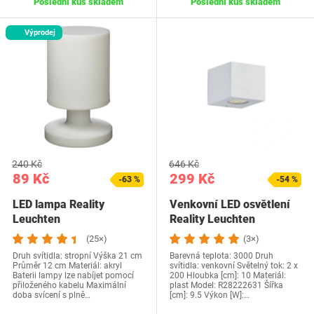
Poslední kus skladem
Poslední kus skladem
Výprodej
240 Kč
646 Kč
89 Kč
299 Kč
-63 %
-54 %
LED lampa Reality
Venkovní LED osvětlení
Leuchten
Reality Leuchten
(25×)
(3×)
Druh svítidla: stropní Výška 21 cm
Barevná teplota: 3000 Druh
Průměr 12 cm Materiál: akryl
svítidla: venkovní Světelný tok: 2 x
Baterii lampy lze nabíjet pomocí
200 Hloubka [cm]: 10 Materiál:
přiloženého kabelu Maximální
plast Model: R28222631 Šířka
doba svícení s plně…
[cm]: 9.5 Výkon [W]:…