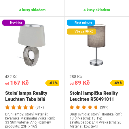
3 kusy skladem
4 kusy skladem
Novinka
First minute
Vše za 99 Kč
432 Kč
288 Kč
167 Kč
89 Kč
-61 %
-69 %
od
od
Stolní lampa Reality
Stolní lampička Reality
Leuchten Taba bílá
Leuchten R50491011
(31×)
(39×)
Druh lampy: stolní Materiál:
Druh svítidla: stolní Hloubka [cm]:
keramika Maximální výška [cm]:
13 Šířka [cm]: 13 Typ
33 Stmívatelné: Ano Rozměry
závitu/patice: E14 Výška [cm]: 20
produktu: 23H x 16Š
Materiál: kov, textil