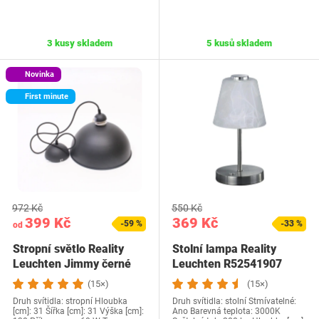
3 kusy skladem
5 kusů skladem
Novinka
First minute
972 Kč
550 Kč
399 Kč
369 Kč
-59 %
-33 %
od
Stropní světlo Reality
Stolní lampa Reality
Leuchten Jimmy černé
Leuchten R52541907
(15×)
(15×)
Druh svítidla: stropní Hloubka
Druh svítidla: stolní Stmívatelné:
[cm]: 31 Šířka [cm]: 31 Výška [cm]:
Ano Barevná teplota: 3000K