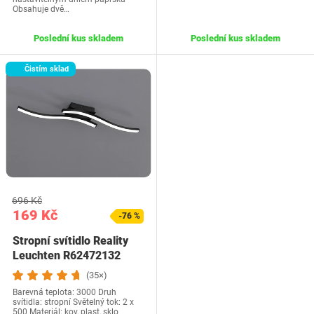
Obsahuje dvě…
Poslední kus skladem
Poslední kus skladem
Čistím sklad
696 Kč
169 Kč
-76 %
Stropní svítidlo Reality
Leuchten R62472132
(35×)
Barevná teplota: 3000 Druh
svítidla: stropní Světelný tok: 2 x
500 Materiál: kov, plast, sklo