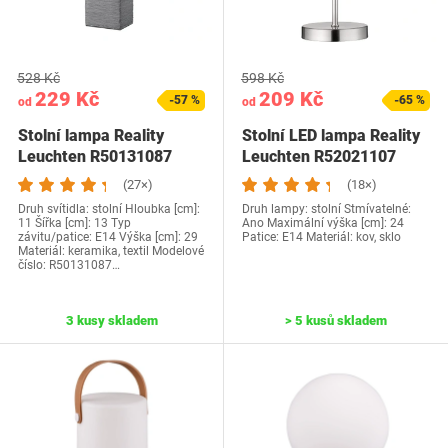
528 Kč
598 Kč
229 Kč
209 Kč
-57 %
-65 %
od
od
Stolní lampa Reality
Stolní LED lampa Reality
Leuchten R50131087
Leuchten R52021107
PING
(27×)
(18×)
Druh svítidla: stolní Hloubka [cm]:
Druh lampy: stolní Stmívatelné:
11 Šířka [cm]: 13 Typ
Ano Maximální výška [cm]: 24
závitu/patice: E14 Výška [cm]: 29
Patice: E14 Materiál: kov, sklo
Materiál: keramika, textil Modelové
číslo: R50131087…
3 kusy skladem
> 5 kusů skladem