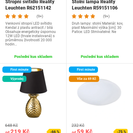
Stropní svítidlo Reality
Stolní lampa Reality
Leuchten R62151142
Leuchten R59151106
(9×)
(9×)
Venkovní stropní LED svítidlo
Druh lampy: stolní Materiál: kov,
Kendal z plastu antracit / bílá
plast Maximální výška [cm]: 30
Obsahuje energeticky úspornou
Patice: LED Stmívatelné: Ne
12W LED (trvale instalovaná) s
průměrnou životností 20 000
hodin…
Poslední kus skladem
Poslední kus skladem
First minute
First minute
Výprodej
Vše za 69 Kč
648 Kč
232 Kč
219 Kč
59 Kč
-66 %
-75 %
od
od