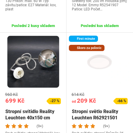
130 Příkon: max. 60 W Typ
Světelný tok: 200 lm Hloubka [cm]:
závitu/patice: E27 Materiál: kov,
12 Model: Emmy R52541907
plast
Patice: LED Počet…
Poslední 2 kusy skladem
Poslední kus skladem
First minute
Skoro za polovic
960 Kč
614 Kč
699 Kč
209 Kč
-27 %
-66 %
od
Stropní svítidlo Reality
Stropní světlo Reality
Leuchten 40x150 cm
Leuchten R62921501
(9×)
(9×)