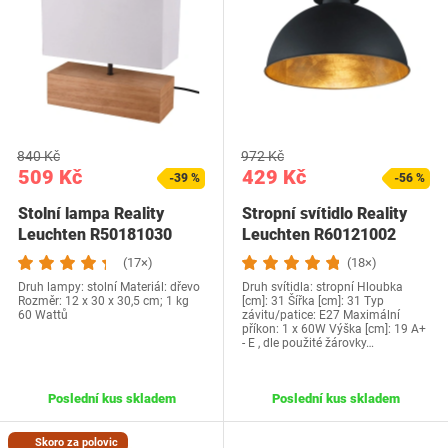
840 Kč
972 Kč
509 Kč
429 Kč
-39 %
-56 %
Stolní lampa Reality
Stropní svítidlo Reality
Leuchten R50181030
Leuchten R60121002
(17×)
(18×)
Druh lampy: stolní Materiál: dřevo
Druh svítidla: stropní Hloubka
Rozměr: 12 x 30 x 30,5 cm; 1 kg
[cm]: 31 Šířka [cm]: 31 Typ
60 Wattů
závitu/patice: E27 Maximální
příkon: 1 x 60W Výška [cm]: 19 A+
- E , dle použité žárovky…
Poslední kus skladem
Poslední kus skladem
Skoro za polovic