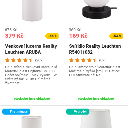
678 Kč
360 Kč
379 Kč
169 Kč
-44 %
-53 %
Venkovní lucerna Reality
Svítidlo Reality Leuchten
Leuchten ARUBA
R54011032
(20×)
(8×)
Druh svítidla: venkovní Barva: bílá
Druh lampy: stolní Materiál: plast
Materiál: plast Objímka: SMD LED
Maximální výška [cm]: 15 Patice:
Počet objímek: 1 Max. výkon: 1 W
LED Stmívatelné: Ne
Světelný tok: 70 lm Průměrná
životnost…
Poslední kus skladem
Poslední kus skladem
First minute
Výprodej