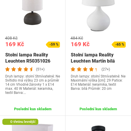
408 Kč
484 Kč
169 Kč
169 Kč
-59 %
-65 %
Stolní lampa Reality
Stolní lampa Reality
Leuchten R50351026
Leuchten Martin bílá
(51×)
(27×)
Druh lampy: stolní Stmívatelné: Ne
Druh lampy: stolní Stmívatelné: Ne
Svítidlo má výšku 23 cm a průměr
Maximální výška [cm]: 29 Patice:
14 cm Vhodné žárovky 1 x E14
E14 Materiál: keramika, textil
max. 40 W Materiál: keramika,
Barva: bílá Průměr: 20 cm
textil Barva:…
Poslední kus skladem
Poslední kus skladem
O třetinu levnější