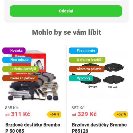
Odeslat
Mohlo by se vám líbit
Novinka
First minute
First minute
O třetinu levnější
O třetinu levnější
Skoro za polovic
Skoro za polovic
Výprodej
865 Kč
857 Kč
311 Kč
329 Kč
-64 %
-62 %
od
od
Brzdové destičky Brembo
Brzdové destičky Brembo
P 50 085
P85126