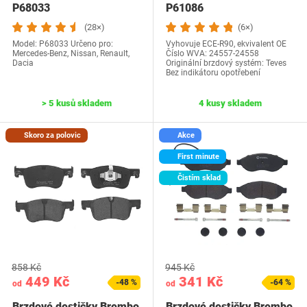
P68033
P61086
(28×)
(6×)
Model: P68033 Určeno pro:
Vyhovuje ECE-R90, ekvivalent OE
Mercedes-Benz, Nissan, Renault,
Číslo WVA: 24557-24558
Dacia
Originální brzdový systém: Teves
Bez indikátoru opotřebení
> 5 kusů skladem
4 kusy skladem
Skoro za polovic
Akce
First minute
Čistím sklad
858 Kč
945 Kč
449 Kč
341 Kč
-48 %
-64 %
od
od
Brzdové destičky Brembo
Brzdové destičky Brembo