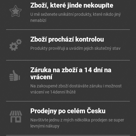
Zboží, které jinde nekoupíte
U mě seženete unikátní produkty, které nikdo jiný
nenabízí
Zboží prochází kontrolou
Produkty prověřuji a uvádím jejich skutečný stav
Záruka na zboží a 14 dní na
vrácení
Na zakoupené zboží dostáváte záruku i možnost
vrácení ve 14denní lhůtě
Prodejny po celém Česku
Navštivte jednu z mých několika prodejen se super
levnými nákupy