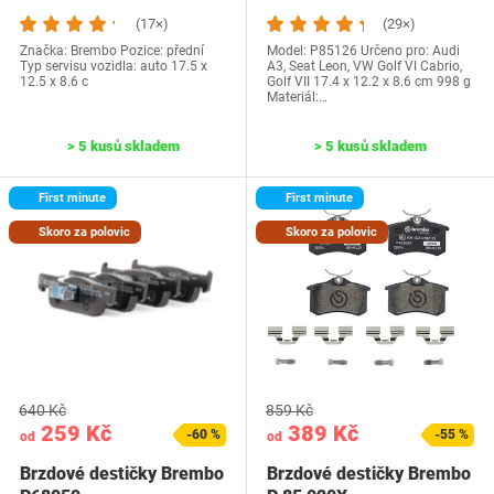
(17×)
(29×)
Značka: Brembo Pozice: přední
Model: P85126 Určeno pro: Audi
Typ servisu vozidla: auto 17.5 x
A3, Seat Leon, VW Golf VI Cabrio,
12.5 x 8.6 c
Golf VII 17.4 x 12.2 x 8.6 cm ‎998 g
Materiál:…
> 5 kusů skladem
> 5 kusů skladem
First minute
First minute
Skoro za polovic
Skoro za polovic
640 Kč
859 Kč
259 Kč
389 Kč
-60 %
-55 %
od
od
Brzdové destičky Brembo
Brzdové destičky Brembo