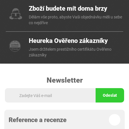
Zboží budete mít doma brzy
Dělám vše proto, abyste Vaši objednávku měli u sebe
co nejdříve
Heureka Ověřeno zákazníky
Jsem držitelem prestižního certifikátu Ověřeno
zákazníky
Newsletter
Odeslat
Reference a recenze