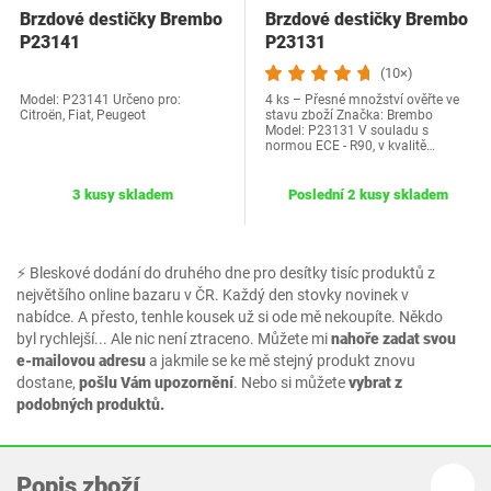
Brzdové destičky Brembo
Brzdové destičky Brembo
P23141
P23131
(10×)
Model: P23141 Určeno pro:
4 ks – Přesné množství ověřte ve
Citroën, Fiat, Peugeot
stavu zboží Značka: Brembo
Model: P23131 V souladu s
normou ECE - R90, v kvalitě…
3 kusy skladem
Poslední 2 kusy skladem
⚡ Bleskové dodání do druhého dne pro desítky tisíc produktů z
největšího online bazaru v ČR. Každý den stovky novinek v
nabídce. A přesto, tenhle kousek už si ode mě nekoupíte. Někdo
byl rychlejší... Ale nic není ztraceno. Můžete mi
nahoře zadat svou
e-mailovou adresu
a jakmile se ke mě stejný produkt znovu
dostane,
pošlu Vám upozornění
. Nebo si můžete
vybrat z
podobných produktů.
Popis zboží