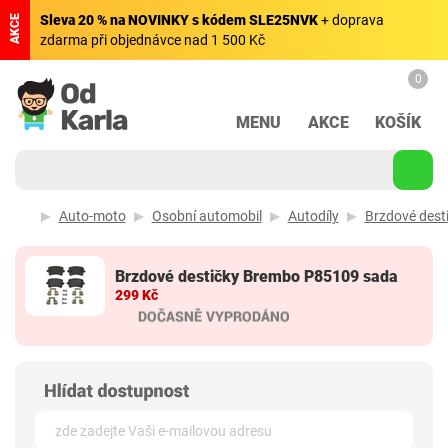
Sleva 20 % na NOVINKY s kódem SLE25NVK
+ doprava
AKCE
zdarma při objednávce nad 1 500 Kč
0
MENU
AKCE
KOŠÍK
Auto-moto
Osobní automobil
Autodíly
Brzdové destič
Brzdové destičky Brembo P85109 sada
299 Kč