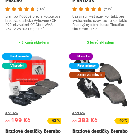
P68059
P 85 020X
(18×)
(21×)
Brembo P68059 přední kotoučová
Uzavírací výstražný kontakt: bez
brzdová destička Vyhovuje ECE-
výstražného uzavíracího kontaktu
R90, ekvivalent OE Číslo WVA:
Brzdový systém: Lucas Tloušťka -
25702-25703 Originální…
síla v mm: 17.2…
> 5 kusů skladem
5 kusů skladem
First minute
Novinka
Výprodej
First minute
Skoro za polovic
521 Kč
637 Kč
199 Kč
383 Kč
-62 %
-40 %
od
od
Brzdové destičky Brembo
Brzdové destičky Brembo