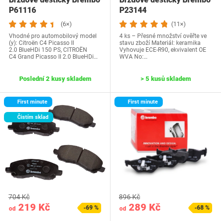
P61116
P23144
(6×)
(11×)
Vhodné pro automobilový model
4 ks – Přesné množství ověřte ve
(y): Citroën C4 Picasso II
stavu zboží Materiál: keramika
2.0 BlueHDi 150 PS, CITROËN
Vyhovuje ECE-R90, ekvivalent OE
C4 Grand Picasso II 2.0 BlueHDi…
WVA No:…
Poslední 2 kusy skladem
> 5 kusů skladem
First minute
First minute
Čistím sklad
704 Kč
896 Kč
219 Kč
289 Kč
-69 %
-68 %
od
od