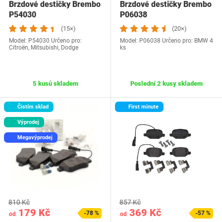
Brzdové destičky Brembo
Brzdové destičky Brembo
P54030
P06038
(15×)
(20×)
Model: P54030 Určeno pro:
Model: P06038 Určeno pro: BMW 4
Citroën, Mitsubishi, Dodge
ks
5 kusů skladem
Poslední 2 kusy skladem
Čistím sklad
First minute
Výprodej
Megavýprodej
810 Kč
857 Kč
179 Kč
369 Kč
-78 %
-57 %
od
od